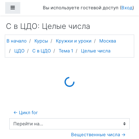
Перейти к основному содержанию
Боковая панель
Вы используете гостевой доступ (
Вход
)
C в ЦДО: Целые числа
В начало
Курсы
Кружки и уроки
Москва
ЦДО
C в ЦДО
Тема 1
Целые числа
Loading...
← Цикл for
Перейти на...
Вещественные числа →