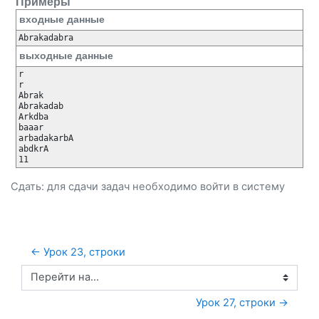
Примеры
входные данные
выходные данные
r

r

Abrak

Abrakadab

Arkdba

baaar

arbadakarbA

abdkrA

Сдать: для сдачи задач необходимо
войти
в систему
← Урок 23, строки
Перейти на...
Урок 27, строки →