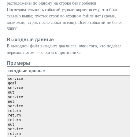
расположены по одному на строке без пробелов.
Последовательность событий удовлетворяет всему, что было
сказано выше; пустых строк во входном файле нет (кроме,
возможно, строк после события eom). Всего событий не более
50000.
Выходные данные
В выходной файл выведите два числа: очки того, кто подавал
первым, потом — очки его противника.
Примеры
входные данные
service

goal

service

out

service

net

service

return

return

return

out

service

return
