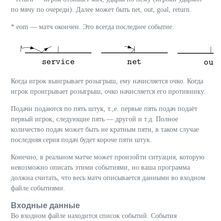
по мячу по очереди). Далее может быть net, out, goal, return.
* eom — матч окончен. Это всегда последнее событие.
Когда игрок выигрывает розыгрыш, ему начисляется очко. Когда
игрок проигрывает розыгрыш, очко начисляется его противнику.
Подачи подаются по пять штук, т.,е. первые пять подач подаёт
первый игрок, следующие пять — другой и т.д. Полное
количество подач может быть не кратным пяти, в таком случае
последняя серия подач будет короче пяти штук.
Конечно, в реальном матче может произойти ситуация, которую
невозможно описать этими событиями, но ваша программа
должна считать, что весь матч описывается данными во входном
файле событиями.
Входные данные
Во входном файле находится список событий. События