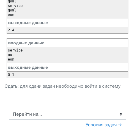
goal

service

goal

выходные данные
входные данные
service

out

выходные данные
Сдать: для сдачи задач необходимо
войти
в систему
Перейти на...
Условия задач →