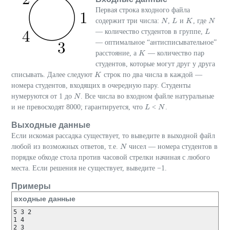
Первая строка входного файла
содержит три числа:
,
и
, где
N
N
L
L
K
K
N
N
— количество студентов в группе,
L
L
— оптимальное “антисписывательное”
расстояние, а
— количество пар
K
K
студентов, которые могут друг у друга
списывать. Далее следуют
строк по два числа в каждой —
K
K
номера студентов, входящих в очередную пару. Студенты
нумеруются от 1 до
. Все числа во входном файле натуральные
N
N
и не превосходят 8000; гарантируется, что
<
.
L
L
N
N
Выходные данные
Если искомая рассадка существует, то выведите в выходной файл
любой из возможных ответов, т.е.
чисел — номера студентов в
N
N
порядке обходе стола против часовой стрелки начиная с любого
места. Если решения не существует, выведите −1.
Примеры
входные данные
5 3 2

1 4

2 3
