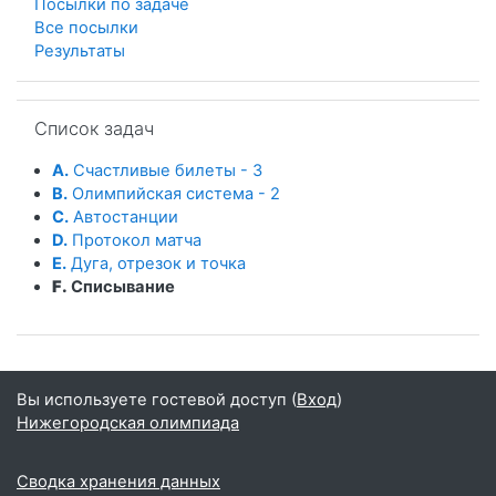
Посылки по задаче
Все посылки
Результаты
Пропустить Список задач
Список задач
A.
Счастливые билеты - 3
B.
Олимпийская система - 2
C.
Автостанции
D.
Протокол матча
E.
Дуга, отрезок и точка
F.
Списывание
Вы используете гостевой доступ (
Вход
)
Нижегородская олимпиада
Сводка хранения данных