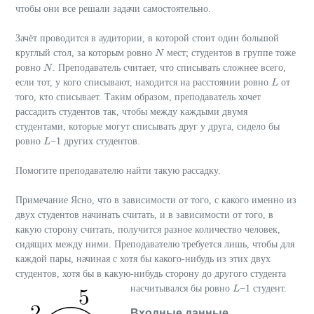
чтобы они все решали задачи самостоятельно.
Зачёт проводится в аудитории, в которой стоит один большой
круглый стол, за которым ровно
мест; студентов в группе тоже
N
N
ровно
. Преподаватель считает, что списывать сложнее всего,
N
N
если тот, у кого списывают, находится на расстоянии ровно
от
L
L
того, кто списывает. Таким образом, преподаватель хочет
рассадить студентов так, чтобы между каждыми двумя
студентами, которые могут списывать друг у друга, сидело бы
ровно
−1 других студентов.
L
L
Помогите преподавателю найти такую рассадку.
Примечание Ясно, что в зависимости от того, с какого именно из
двух студентов начинать считать, и в зависимости от того, в
какую сторону считать, получится разное количество человек,
сидящих между ними. Преподавателю требуется лишь, чтобы для
каждой пары, начиная с хотя бы какого-нибудь из этих двух
студентов, хотя бы в какую-нибудь сторону до другого студента
насчитывался бы ровно
−1 студент.
L
L
Входные данные