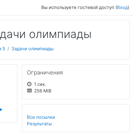
Вы используете гостевой доступ (
Вход
)
адачи олимпиады
а 5
Задачи олимпиады
Пропустить Ограничения
Ограничения
1 сек.
256 MiB
▶︎
Все посылки
Результаты