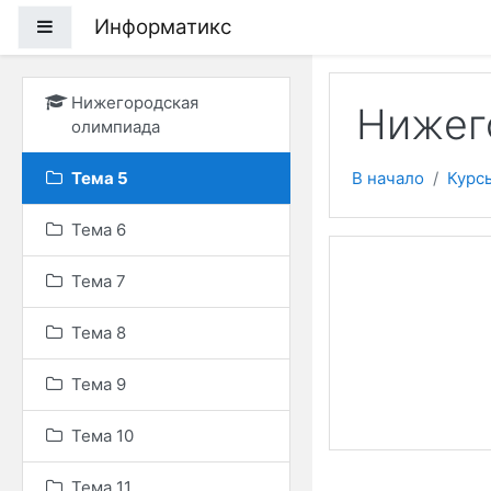
Перейти к основному
Информатикс
Боковая панель
Нижегородская
Нижег
олимпиада
Тема 5
В начало
Курс
Тема 6
Тема 7
Тема 8
Тема 9
Тема 10
Тема 11