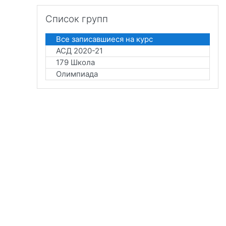
Пропустить Список групп
Список групп
Все записавшиеся на курс
АСД 2020-21
179 Школа
Олимпиада