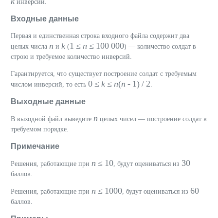
k
инверсий.
Входные данные
Первая и единственная строка входного файла содержит два
n
k
1 ≤
n
≤ 100 000
целых числа
и
(
) — количество солдат в
строю и требуемое количество инверсий.
Гарантируется, что существует построение солдат с требуемым
0 ≤
k
≤
n
(
n
- 1) / 2
числом инверсий, то есть
.
Выходные данные
n
В выходной файл выведите
целых чисел — построение солдат в
требуемом порядке.
Примечание
n
≤ 10
30
Решения, работающие при
, будут оцениваться из
баллов.
n
≤ 1000
60
Решения, работающие при
, будут оцениваться из
баллов.