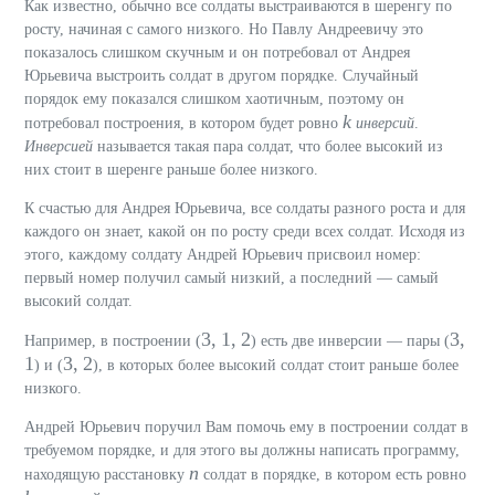
Как известно, обычно все солдаты выстраиваются в шеренгу по
росту, начиная с самого низкого. Но Павлу Андреевичу это
показалось слишком скучным и он потребовал от Андрея
Юрьевича выстроить солдат в другом порядке. Случайный
порядок ему показался слишком хаотичным, поэтому он
k
потребовал построения, в котором будет ровно
инверсий
.
Инверсией
называется такая пара солдат, что более высокий из
них стоит в шеренге раньше более низкого.
К счастью для Андрея Юрьевича, все солдаты разного роста и для
каждого он знает, какой он по росту среди всех солдат. Исходя из
этого, каждому солдату Андрей Юрьевич присвоил номер:
первый номер получил самый низкий, а последний — самый
высокий солдат.
3, 1, 2
3,
Например, в построении (
) есть две инверсии — пары (
1
3, 2
) и (
), в которых более высокий солдат стоит раньше более
низкого.
Андрей Юрьевич поручил Вам помочь ему в построении солдат в
требуемом порядке, и для этого вы должны написать программу,
n
находящую расстановку
солдат в порядке, в котором есть ровно