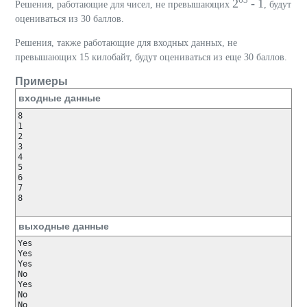
2
- 1
Решения, работающие для чисел, не превышающих
, будут
оцениваться из 30 баллов.
Решения, также работающие для входных данных, не
превышающих 15 килобайт, будут оцениваться из еще 30 баллов.
Примеры
входные данные
8

1

2

3

4

5

6

7

8

выходные данные
Yes

Yes

Yes

No

Yes

No

No
