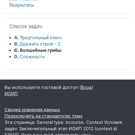
Результаты
Пропустить Список задач
Список задач
A.
Треугольный ключ
B.
Держать строй - 2
C.
Волшебные грибы
D.
Сложность
Вы используете гостевой доступ (
Вход
)
ИОИП
Сводка хранения данных
Переключить на стандартную тему
Эта страница: General type: incourse. Context Условия
задач: Заключительный этап ИОИП 2012 (context id