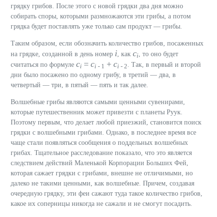
грядку грибов. После этого с новой грядки два дня можно
собирать споры, которыми размножаются эти грибы, а потом
грядка будет поставлять уже только сам продукт — грибы.
Таким образом, если обозначить количество грибов, посаженных
i
c
на грядке, созданной в день номер
, как
, то оно будет
i
c
=
c
+
c
считаться по формуле
. Так, в первый и второй
i
i
- 1
i
- 2
дни было посажено по одному грибу, в третий — два, в
четвертый — три, в пятый — пять и так далее.
Волшебные грибы являются самыми ценными сувенирами,
которые путешественник может привезти с планеты Руук.
Поэтому первым, что делает любой приезжий, становится поиск
грядки с волшебными грибами. Однако, в последнее время все
чаще стали появляться сообщения о поддельных волшебных
грибах. Тщательное расследование показало, что это является
следствием действий Маленькой Корпорации Больших Фей,
которая сажает грядки с грибами, внешне не отличимыми, но
далеко не такими ценными, как волшебные. Причем, создавая
очередную грядку, эти феи сажают туда такое количество грибов,
какое их соперницы никогда не сажали и не смогут посадить.