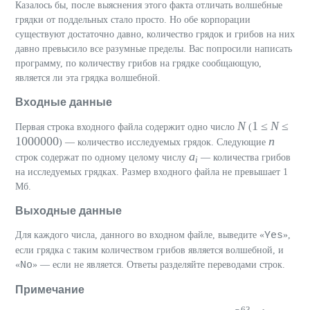
Казалось бы, после выяснения этого факта отличать волшебные
грядки от поддельных стало просто. Но обе корпорации
существуют достаточно давно, количество грядок и грибов на них
давно превысило все разумные пределы. Вас попросили написать
программу, по количеству грибов на грядке сообщающую,
является ли эта грядка волшебной.
Входные данные
N
1 ≤
N
≤
Первая строка входного файла содержит одно число
(
1000000
n
) — количество исследуемых грядок. Следующие
a
строк содержат по одному целому числу
— количества грибов
i
на исследуемых грядках. Размер входного файла не превышает 1
Мб.
Выходные данные
Yes
Для каждого числа, данного во входном файле, выведите «
»,
если грядка с таким количеством грибов является волшебной, и
No
«
» — если не является. Ответы разделяйте переводами строк.
Примечание
63