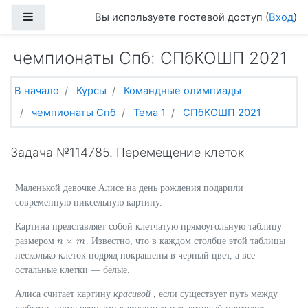
Перейти к основному содержанию
Боковая панель
Вы используете гостевой доступ (
Вход
)
чемпионаты Спб: СПбКОШП 2021
В начало
Курсы
Командные олимпиады
чемпионаты Спб
Тема 1
СПбКОШП 2021
Задача №114785. Перемещение клеток
Маленькой девочке Алисе на день рождения подарили
современную пиксельную картину.
Картина представляет собой клетчатую прямоугольную таблицу
×
размером
. Известно, что в каждом столбце этой таблицы
n
n
×
m
m
несколько клеток подряд покрашены в черный цвет, а все
остальные клетки — белые.
Алиса считает картину
красивой
, если существует путь между