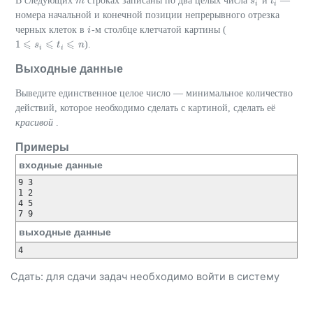
В следующих
строках записаны по два целых числа
и
—
m
m
s
s
i
t
t
i
i
i
номера начальной и конечной позиции непрерывного отрезка
черных клеток в
-м столбце клетчатой картины (
i
i
⩽
⩽
⩽
1
).
s
t
n
1
⩽
s
i
⩽
t
i
⩽
n
i
i
Выходные данные
Выведите единственное целое число — минимальное количество
действий, которое необходимо сделать с картиной, сделать её
красивой
.
Примеры
входные данные
9 3

1 2

4 5

7 9
выходные данные
4
Сдать: для сдачи задач необходимо
войти
в систему