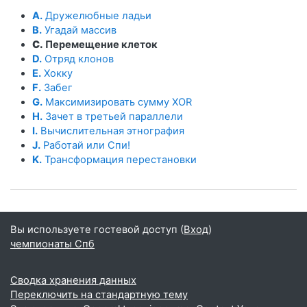
A.
Дружелюбные ладьи
B.
Угадай массив
C.
Перемещение клеток
D.
Отряд клонов
E.
Хокку
F.
Забег
G.
Максимизировать сумму XOR
H.
Зачет в третьей параллели
I.
Вычислительная этнография
J.
Работай или Спи!
K.
Трансформация перестановки
Вы используете гостевой доступ (
Вход
)
чемпионаты Спб
Сводка хранения данных
Переключить на стандартную тему