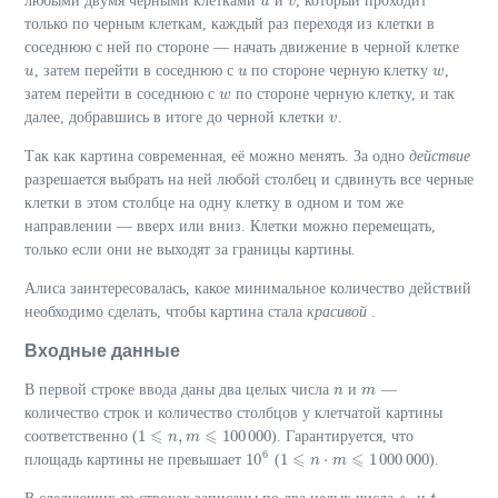
любыми двумя черными клетками
и
, который проходит
u
u
v
v
только по черным клеткам, каждый раз переходя из клетки в
соседнюю с ней по стороне — начать движение в черной клетке
, затем перейти в соседнюю с
по стороне черную клетку
,
u
u
u
u
w
w
затем перейти в соседнюю с
по стороне черную клетку, и так
w
w
далее, добравшись в итоге до черной клетки
.
v
v
Так как картина современная, её можно менять. За одно
действие
разрешается выбрать на ней любой столбец и сдвинуть все черные
клетки в этом столбце на одну клетку в одном и том же
направлении — вверх или вниз. Клетки можно перемещать,
только если они не выходят за границы картины.
Алиса заинтересовалась, какое минимальное количество действий
необходимо сделать, чтобы картина стала
красивой
.
Входные данные
В первой строке ввода даны два целых числа
и
—
n
n
m
m
количество строк и количество столбцов у клетчатой картины
⩽
⩽
1
,
100
000
соответственно (
). Гарантируется, что
n
m
1
⩽
n
,
m
⩽
100
000
⩽
⩽
6
10
1
⋅
1
000
000
площадь картины не превышает
(
).
10
6
n
m
1
⩽
n
⋅
m
⩽
1
000
000