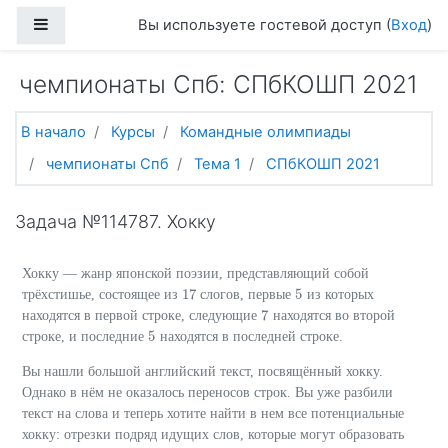
Перейти к основному содержанию
Боковая панель
Вы используете гостевой доступ (
Вход
)
чемпионаты Спб: СПбКОШП 2021
В начало
Курсы
Командные олимпиады
чемпионаты Спб
Тема 1
СПбКОШП 2021
Задача №114787. Хокку
Хокку — жанр японской поэзии, представляющий собой
17
5
трёхстишье, состоящее из
слогов, первые
из которых
17
5
7
находятся в первой строке, следующие
находятся во второй
7
5
строке, и последние
находятся в последней строке.
5
Вы нашли большой английский текст, посвящённый хокку.
Однако в нём не оказалось переносов строк. Вы уже разбили
текст на слова и теперь хотите найти в нем все потенциальные
хокку: отрезки подряд идущих слов, которые могут образовать