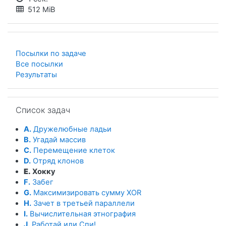
512 MiB
Посылки по задаче
Все посылки
Результаты
Пропустить Список задач
Список задач
A.
Дружелюбные ладьи
B.
Угадай массив
C.
Перемещение клеток
D.
Отряд клонов
E.
Хокку
F.
Забег
G.
Максимизировать сумму XOR
H.
Зачет в третьей параллели
I.
Вычислительная этнография
J.
Работай или Спи!