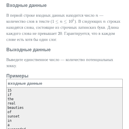
Входные данные
В первой строке входных данных находится число
—
n
n
5
1
≤
≤
10
количество слов в тексте (
). В следующих
строках
1
≤
n
≤
n
10
5
n
n
находятся слова, состоящие из строчных латинских букв. Длина
20
каждого слова не превышает
. Гарантируется, что в каждом
20
слове есть хотя бы один слог.
Выходные данные
Выведите единственное число — количество потенциальных
хокку.
Примеры
входные данные
15

if

the

real

beauties

of

sunset

in

a
