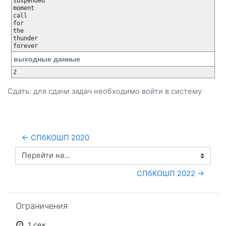
suspended

moment

call

for

the

thunder

forever
выходные данные
2
Сдать: для сдачи задач необходимо
войти
в систему
← СПбКОШП 2020
Перейти на...
СПбКОШП 2022 →
Пропустить Ограничения
Ограничения
1 сек.