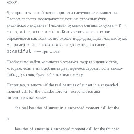
хокку.
Для простоты в этой задаче приняты следующие соглашения.
Словом является последовательность из строчных букв
a
английского алфавита. Гласными буквами считаются буквы «
»,
e
i
o
u
«
», «
», «
» и «
». Количество слогов в слове
определяется как количество блоков подряд идущих гласных букв.
contest
Например, в слове «
» два слога, а в слове «
beautiful
» — три слога.
Необходимо найти количество отрезков подряд идущих слов,
которые, если в них добавить два переноса строки после каких-
либо двух слов, будут образовывать хокку.
Например, в тексте «if the real beauties of sunset in a suspended
moment call for the thunder forever» встречаются два
потенциальных хокку:
the real beauties of sunset in a suspended moment call for the
и
beauties of sunset in a suspended moment call for the thunder