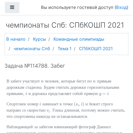
Перейти к основному содержанию
Боковая панель
Вы используете гостевой доступ (
Вход
)
чемпионаты Спб: СПбКОШП 2021
В начало
Курсы
Командные олимпиады
чемпионаты Спб
Тема 1
СПбКОШП 2021
Задача №114788. Забег
В забеге участвует
человек, которые бегут по
прямым
n
n
n
n
дорожкам стадиона. Будем считать дорожки горизонтальными
=
прямыми,
-я дорожка представляет собой прямую
.
i
i
y
y
=
i
i
(
,
)
Спортсмен номер
начинает в точке
и бежит строго
i
i
(
s
s
i
,
i
)
i
i
направо со скоростью
. Гонка длинная, поэтому можно считать,
v
v
i
i
что спортсмены никогда не останавливаются.
Наблюдающий за забегом начинающий фотограф Даниил