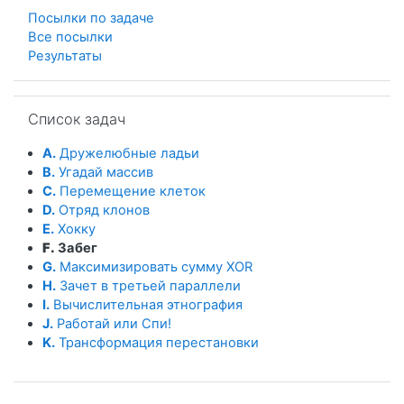
Посылки по задаче
Все посылки
Результаты
Пропустить Список задач
Список задач
A.
Дружелюбные ладьи
B.
Угадай массив
C.
Перемещение клеток
D.
Отряд клонов
E.
Хокку
F.
Забег
G.
Максимизировать сумму XOR
H.
Зачет в третьей параллели
I.
Вычислительная этнография
J.
Работай или Спи!
K.
Трансформация перестановки