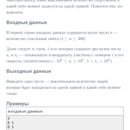
заинтересовался, какое максимальное количество спортсменов в
какой-либо момент окажутся на одной прямой. Помогите ему это
выяснить.
Входные данные
В первой строке входных данных содержится целое число
—
n
n
1
≤
≤
300
количество участников забега (
).
1
≤
n
≤
n
300
Далее следует
строк,
-я из которых содержит два целых числа
n
n
i
i
и
— изначальную
-координату участника с номером
и его
s
s
i
v
v
i
x
x
i
i
i
i
6
6
6
−
10
≤
≤
10
1
≤
≤
10
скорость, соответственно (
;
).
−
10
6
≤
s
i
≤
s
10
6
1
≤
v
i
≤
v
10
6
i
i
Выходные данные
Выведите одно число — максимальное количество людей,
которые будут находиться на одной прямой в какой-либо момент
гонки.
Примеры
входные данные
3

0 1

0 3
