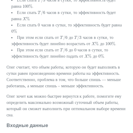
/
3
Если спать
часов в сутки, то эффективность будет
T
T
/
3
100
%
равна
.
100
%
/
6
Если спать
часов в сутки, то эффективность будет
T
T
/
6
%
равна
X
X
%
0
Если спать
часов в сутки, то эффективность будет равна
0
0
%
0
%
/
6
/
3
При этом если спать от
до
часов в сутки, то
T
T
/
6
T
T
/
3
%
100
%
эффективность будет линейно возрастать от
до
.
X
X
%
100
%
/
6
0
При этом если спать от
до
часов в сутки, то
T
T
/
6
0
%
0
%
эффективность будет линейно падать от
до
.
X
X
%
0
%
Олег считает, что объем работы, которую он будет выполнять в
сутки равен произведению времени работы на эффективность.
Соответственно, проблема в том, что больше спишь — меньше
работаешь, а меньше спишь – меньше эффективность.
Олег хочет как можно быстрее вернутся к работе, помогите ему
определить максимально возможный суточный объем работы,
который он сможет выполнить при оптимальном выборе времени
сна.
Входные данные