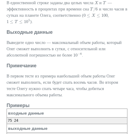
В единственной строке заданы два целых числа
и
—
X
X
T
T
/
6
эффективность в процентах при времени сна
и число часов в
T
T
/
6
0
≤
≤
100
сутках на планете Олега, соответственно (
,
0
≤
X
≤
X
100
5
1
≤
≤
10
).
1
≤
T
≤
T
10
5
Выходные данные
Выведите одно число — максимальный объем работы, который
Олег сможет выполнить в сутки, с относительной или
−
6
10
абсолютной погрешностью не более
.
10
−
6
Примечание
В первом тесте из примера наибольший объем работы Олег
сможет выполнить, если будет спать восемь часов. Во втором
тесте Олегу нужно спать четыре часа, чтобы добиться
максимального объема работы.
Примеры
входные данные
75 24
выходные данные