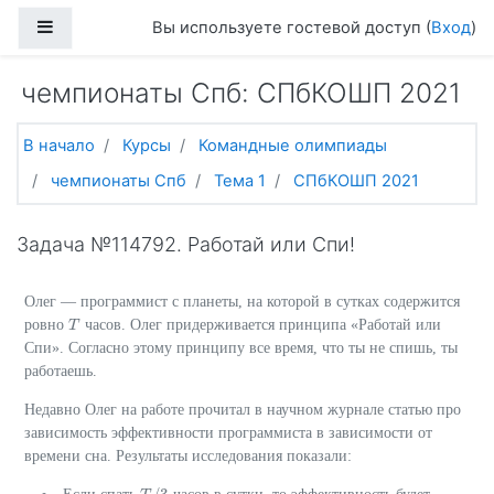
Перейти к основному содержанию
Боковая панель
Вы используете гостевой доступ (
Вход
)
чемпионаты Спб: СПбКОШП 2021
В начало
Курсы
Командные олимпиады
чемпионаты Спб
Тема 1
СПбКОШП 2021
Задача №114792. Работай или Спи!
Олег — программист с планеты, на которой в сутках содержится
ровно
часов. Олег придерживается принципа «Работай или
T
T
Спи». Согласно этому принципу все время, что ты не спишь, ты
работаешь.
Недавно Олег на работе прочитал в научном журнале статью про
зависимость эффективности программиста в зависимости от
времени сна. Результаты исследования показали: