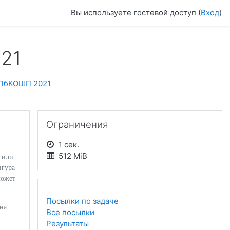
Вы используете гостевой доступ (
Вход
)
21
ПбКОШП 2021
Пропустить Ограничения
Ограничения
1 сек.
512 MiB
 или
игура
может
Посылки по задаче
 на
Все посылки
Результаты