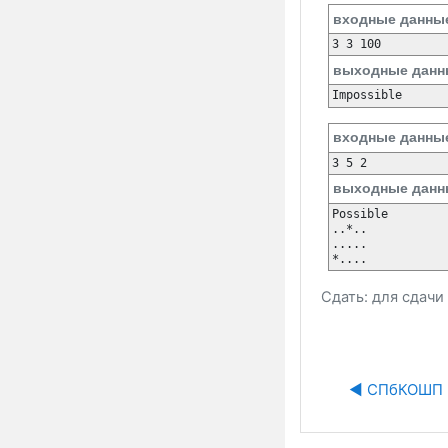
входные данны
3 3 100
выходные данн
Impossible
входные данны
3 5 2
выходные данн
Possible

..*..

.....

*....
Сдать: для сдач
◀︎ СПбКОШП 