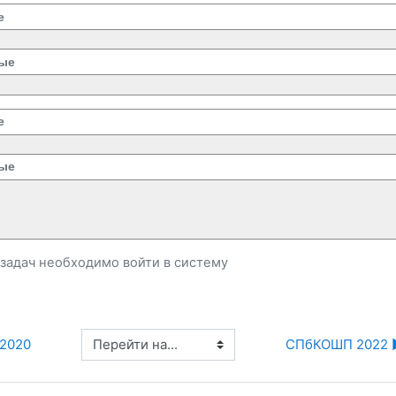
е
ые
е
ые
и задач необходимо
войти
в систему
Перейти на...
2020
СПбКОШП 2022 