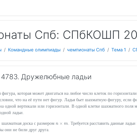
 содержанию
онаты Спб: СПбКОШП 20
ы
Командные олимпиады
чемпионаты Спб
Тема 1
С
14783. Дружелюбные ладьи
фигура, которая может двигаться на любое число клеток по горизонтали
словии, что на её пути нет фигур. Ладья бьет шахматную фигуру, если ф
 на одной вертикали или горизонтали. В одной клетке шахматного поля 
 одной ладьи.
×
 шахматная доска с размером
. Требуется расставить данные ладьи
n
n
×
m
m
бы они не били друг друга.