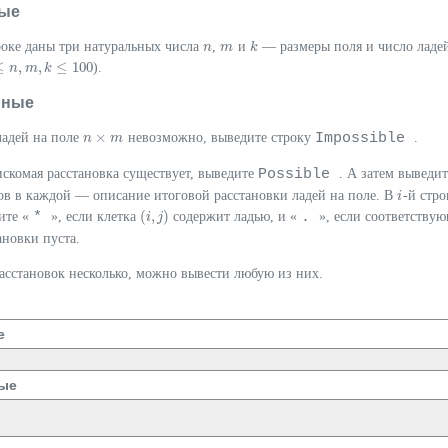
ые
роке даны три натуральных числа
,
и
— размеры поля и число ладе
n
n
m
m
k
k
≤
,
,
≤
100
).
n
,
m
n
,
k
m
≤
100
k
нные
×
Impossible
адей на поле
невозможно, выведите строку
.
n
n
×
m
m
Possible
искомая расстановка существует, выведите
. А затем выведи
в в каждой — описание итоговой расстановки ладей на поле. В
-й стр
i
i
*
(
,
)
.
ите «
», если клетка
содержит ладью, и «
», если соответству
(
i
i
,
j
)
j
ановки пуста.
асстановок несколько, можно вывести любую из них.
е
ые