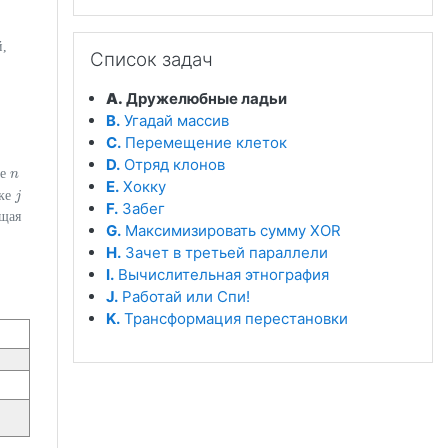
Пропустить Список задач
й,
Список задач
A.
Дружелюбные ладьи
B.
Угадай массив
C.
Перемещение клеток
D.
Отряд клонов
те
n
n
E.
Хокку
оке
j
j
F.
Забег
ющая
G.
Максимизировать сумму XOR
H.
Зачет в третьей параллели
I.
Вычислительная этнография
J.
Работай или Спи!
K.
Трансформация перестановки