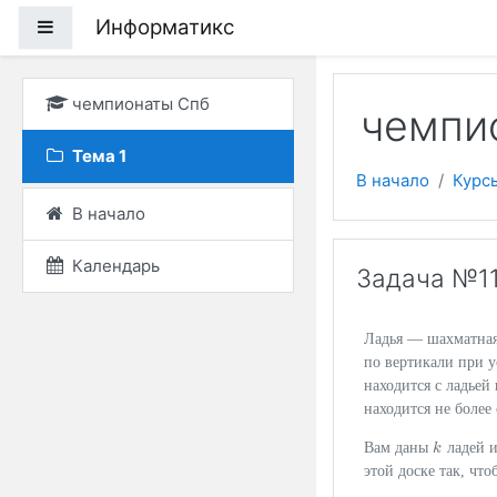
Перейти к основному
Информатикс
Боковая панель
чемпионаты Спб
чемпи
Тема 1
В начало
Курс
В начало
Календарь
Задача №1
Ладья — шахматная 
по вертикали при у
находится с ладьей
находится не более
Вам даны
ладей и
k
k
этой доске так, что