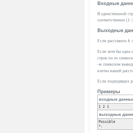
Входные данн
В единственной ст
1
соответственно (
1
≤
Выходные да
Если расставить
л
k
k
Если хотя бы одна 
строк по
символо
m
m
-м символом вывед
клетка вашей расст
Если подходящих р
Примеры
входные данны
1 2 1
выходные данн
Possible

*.