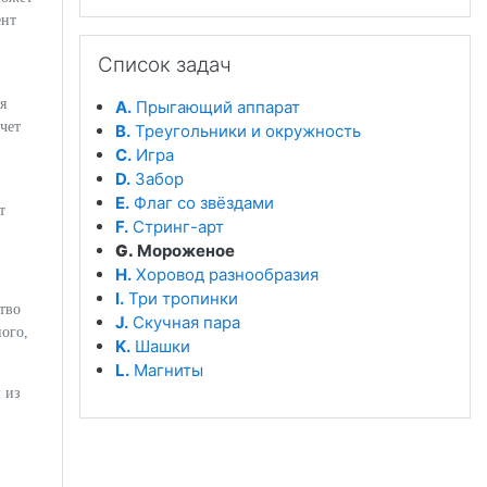
ент
Пропустить Список задач
Список задач
я
A.
Прыгающий аппарат
чет
B.
Треугольники и окружность
C.
Игра
D.
Забор
E.
Флаг со звёздами
т
F.
Стринг-арт
G.
Мороженое
H.
Хоровод разнообразия
I.
Три тропинки
тво
J.
Скучная пара
ого,
K.
Шашки
L.
Магниты
 из