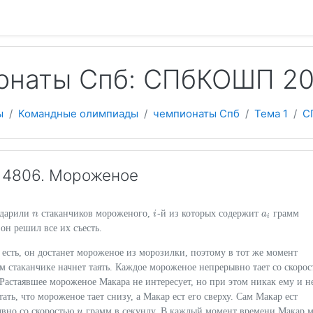
 содержанию
онаты Спб: СПбКОШП 2
ы
Командные олимпиады
чемпионаты Спб
Тема 1
С
14806. Мороженое
одарили
стаканчиков мороженого,
-й из которых содержит
грамм
n
n
i
i
a
a
i
i
 он решил все их съесть.
 есть, он достанет мороженое из морозилки, поэтому в тот же момент
 стаканчике начнет таять. Каждое мороженое непрерывно тает со скоро
Растаявшее мороженое Макара не интересует, но при этом никак ему и н
ать, что мороженое тает снизу, а Макар ест его сверху. Сам Макар ест
вно со скоростью
грамм в секунду. В каждый момент времени Макар 
u
u