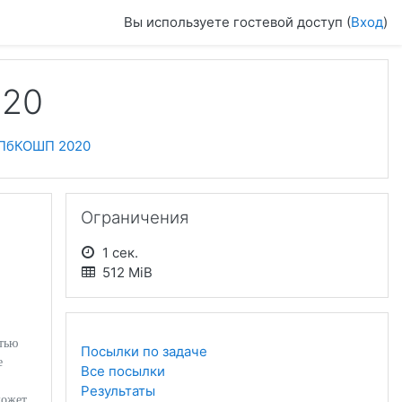
Вы используете гостевой доступ (
Вход
)
020
ПбКОШП 2020
Пропустить Ограничения
Ограничения
1 сек.
512 MiB
стью
Посылки по задаче
е
Все посылки
Результаты
может