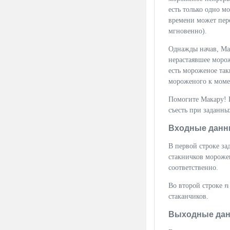
есть только одно м
времени может пере
мгновенно).
Однажды начав, Мак
нерастаявшее морож
есть мороженое та
мороженого к момен
Помогите Макару! 
съесть при заданны
Входные данн
В первой строке за
стакничков мороже
соответственно.
Во второй строке
n
n
стаканчиков.
Выходные да