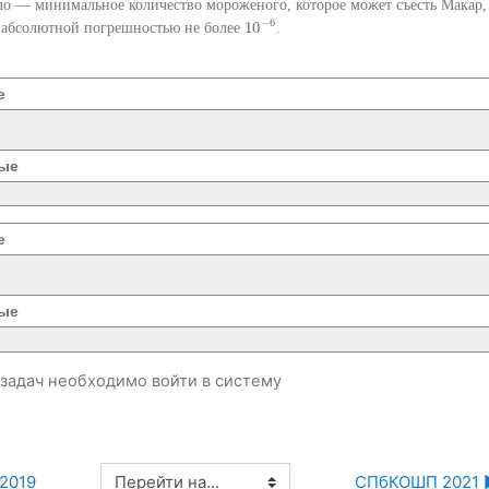
ло — минимальное количество мороженого, которое может съесть Макар,
−
6
10
 абсолютной погрешностью не более
.
10
−
6
е
ые
е
ые
и задач необходимо
войти
в систему
Перейти на...
2019
СПбКОШП 2021 