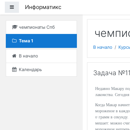
Перейти к основному
Информатикс
Боковая панель
чемпионаты Спб
чемпи
Тема 1
В начало
Курс
В начало
Календарь
Задача №1
Недавно Макару п
лакомства. Сегодня
Когда Макар начнет
мороженое в каждом
грамм в секунду. 
v
v
мешает: можно счит
мороженое непреры