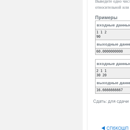
Выведите одно чис
относительной или
Примеры
входные данны
1 1 2

90
выходные данн
60.0000000000
входные данны
2 1 1

30 20
выходные данн
16.6666666667
Сдать: для сдач
◀︎ СПбКОШП 