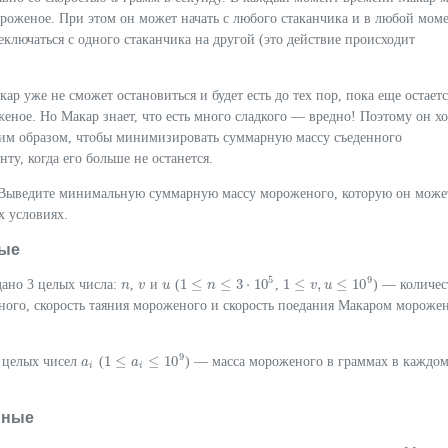
ороженое. При этом он может начать с любого стаканчика и в любой мом
ключаться с одного стаканчика на другой (это действие происходит
ар уже не сможет остановиться и будет есть до тех пор, пока еще остаетс
еное. Но Макар знает, что есть много сладкого — вредно! Поэтому он хо
ким образом, чтобы минимизировать суммарную массу съеденного
ту, когда его больше не останется.
Выведите минимальную суммарную массу мороженого, которую он може
х условиях.
ые
5
9
1
≤
≤
3
⋅
10
1
≤
,
≤
10
дано 3 целых числа:
,
и
(
,
) — количес
n
n
v
v
u
u
n
1
≤
v
,
u
v
≤
10
u
9
1
≤
n
≤
3
⋅
10
5
ного, скорость таяния мороженого и скорость поедания Макаром морожен
9
1
≤
≤
10
целых чисел
(
) — масса мороженого в граммах в каждом
a
a
i
1
≤
a
i
≤
a
10
9
i
i
нные