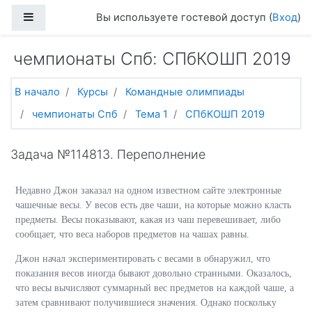
Перейти к основному содержанию
Боковая панель
Вы используете гостевой доступ (
Вход
)
чемпионаты Спб: СПбКОШП 2019
В начало
Курсы
Командные олимпиады
чемпионаты Спб
Тема 1
СПбКОШП 2019
Задача №114813. Переполнение
Недавно Джон заказал на одном известном сайте электронные
чашечные весы. У весов есть две чаши, на которые можно класть
предметы. Весы показывают, какая из чаш перевешивает, либо
сообщает, что веса наборов предметов на чашах равны.
Джон начал экспериментировать с весами в обнаружил, что
показания весов иногда бывают довольно странными. Оказалось,
что весы вычисляют суммарный вес предметов на каждой чаше, а
затем сравнивают получившиеся значения. Однако поскольку