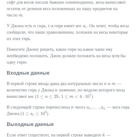
софт для весов писали бывшие олимпиадники, весы вычисляют
остаток от деления веса положенных на чашу предметов на
число
.
m
m
У Джона есть
гирь,
-я гиря имеет вес
. Он хочет, чтобы весы
n
n
i
i
a
a
i
i
сообщили, что чаши уравновешены, положив на весы некоторые
из этих гирь.
Помогите Джону решить, какие гири на какие чаши ему
необходимо положить. Джон должен положить на весы хотя бы
одну гирю.
Входные данные
В первой строке ввода даны два натуральных числа
и
—
n
n
m
m
количество гирь у Джона и значение, по модулю которого весы
7
1
≤
≤
25
1
≤
<
4
⋅
10
вычисляют вес (
;
).
1
≤
n
≤
n
25
m
1
≤
m
<
4
⋅
10
7
,
…
,
В следующей строке перечислены
чисел
— веса гирь
n
n
a
a
1
,
…
,
a
n
a
1
n
9
1
≤
≤
10
Джона (
).
1
≤
a
i
≤
a
10
9
i
Выходные данные
Если ответ существует, на первой строке выведите
—
k
k