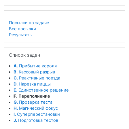
Посылки по задаче
Все посылки
Результаты
Пропустить Список задач
Список задач
A.
Прибытие короля
B.
Кассовый разрыв
C.
Реактивные поезда
D.
Нарезка пиццы
E.
Единственное решение
F.
Переполнение
G.
Проверка теста
H.
Магический фокус
I.
Суперперестановки
J.
Подготовка тестов