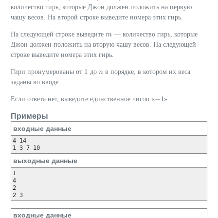
количество гирь, которые Джон должен положить на первую
чашу весов. На второй строке выведите номера этих гирь.
На следующей строке выведите
— количество гирь, которые
m
m
Джон должен положить на вторую чашу весов. На следующей
строке выведите номера этих гирь.
1
Гири пронумерованы от
до
в порядке, в котором их веса
1
n
n
заданы во вводе.
−
1
Если ответа нет, выведите единственное число «
».
−
1
Примеры
входные данные
4 14

1 3 7 10
выходные данные
1

4 

2

2 3 
входные данные