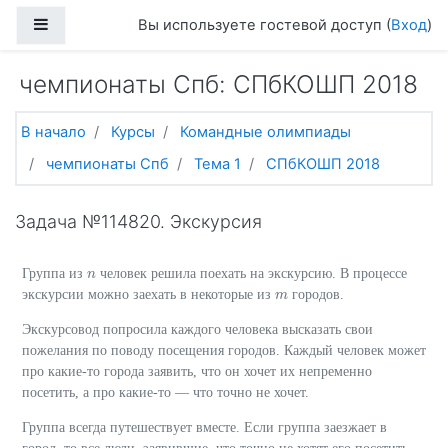
Перейти к основному содержанию
Боковая панель
Вы используете гостевой доступ (
Вход
)
чемпионаты Спб: СПбКОШП 2018
В начало
Курсы
Командные олимпиады
чемпионаты Спб
Тема 1
СПбКОШП 2018
Задача №114820. Экскурсия
Группа из
человек решила поехать на экскурсию. В процессе
n
n
экскурсии можно заехать в некоторые из
городов.
m
m
Экскурсовод попросила каждого человека высказать свои
пожелания по поводу посещения городов. Каждый человек может
про какие-то города заявить, что он хочет их непременно
посетить, а про какие-то — что точно не хочет.
Группа всегда путешествует вместе. Если группа заезжает в