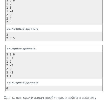
3 5 6

1 2

1 3

1 -4

2 3

2 4

2 5
выходные данные
3

2 3 5 
входные данные
3 3 6

1 -1

1 2

2 -2

2 3

3 -3

3 1
выходные данные
0
Сдать: для сдачи задач необходимо
войти
в систему