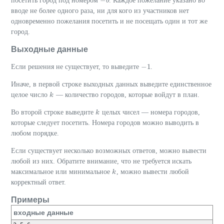
−
посетить город под номером
. Каждое пожелание указано во
−
b
b
вводе не более одного раза, ни для кого из участников нет
одновременно пожелания посетить и не посещать один и тот же
город.
Выходные данные
−
1
Если решения не существует, то выведите
.
−
1
Иначе, в первой строке выходных данных выведите единственное
целое число
— количество городов, которые войдут в план.
k
k
Во второй строке выведите
целых чисел — номера городов,
k
k
которые следует посетить. Номера городов можно выводить в
любом порядке.
Если существует несколько возможных ответов, можно вывести
любой из них. Обратите внимание, что не требуется искать
максимальное или минимальное
, можно вывести любой
k
k
корректный ответ.
Примеры
входные данные