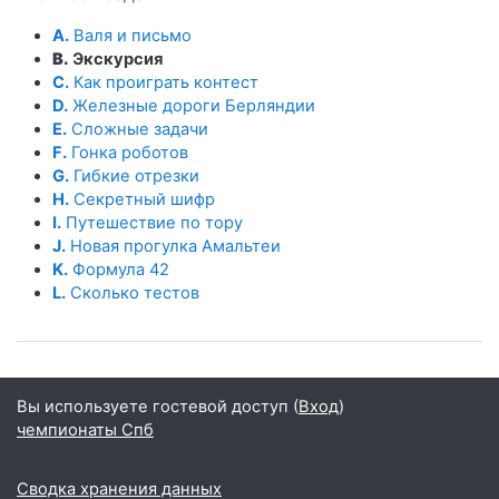
A.
Валя и письмо
B.
Экскурсия
C.
Как проиграть контест
D.
Железные дороги Берляндии
E.
Сложные задачи
F.
Гонка роботов
G.
Гибкие отрезки
H.
Секретный шифр
I.
Путешествие по тору
J.
Новая прогулка Амальтеи
K.
Формула 42
L.
Сколько тестов
Вы используете гостевой доступ (
Вход
)
чемпионаты Спб
Сводка хранения данных