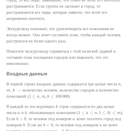
город, то все люди, заявившие, что точно не хотят его посетить,
расстраиваются. Если группа не заезжает в город, то
расстраиваются все люди, которые заявили, что хотят его
непременно посетить.
Экскурсовод понимает, что удовлетворить все пожелания не
всегда можно. Она хочет составить план, чтобы каждый человек
расстроился не более одного раза.
Помогите экскурсоводу справиться с этой нелегкой задачей и
составьте план посещения городов или выясните, что это
невозможно.
Входные данные
В первой строке входных данных содержатся три целых числа
,
n
n
,
— количество человек, количество городов и количество
m
m
k
k
1
≤
,
,
≤
100
000
пожеланий (
).
1
≤
n
,
m
n
,
k
m
≤
100
k
000
В каждой из последующих
строк содержатся по два целых
k
k
1
≤
≤
,
1
≤
|
|
≤
числа
и
, обозначающих пожелания (
).
a
a
b
b
1
≤
a
≤
a
n
,
1
≤
|
n
b
|
≤
m
b
m
>
0
Если
, то человек под номером
хочет посетить город под
b
b
>
0
a
a
<
0
номером
. Если же
, то человек под номером
не хочет
b
b
b
b
<
0
a
a