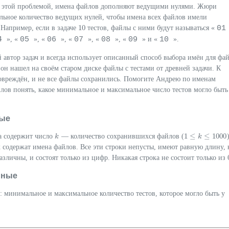
с этой проблемой, имена файлов дополняют ведущими нулями. Жюри
льное количество ведущих нулей, чтобы имена всех файлов имели
10
0
Например, если в задаче
тестов, файлы с ними будут называться «
10
4
05
06
07
08
09
10
», «
», «
», «
», «
», «
» и «
».
автор задач и всегда использует описанный способ выбора имён для фа
 он нашел на своём старом диске файлы с тестами от древней задачи. К
овреждён, и не все файлы сохранились. Помогите Андрею по именам
ов понять, какое минимальное и максимальное число тестов могло быть
ые
1
≤
≤
1000
да содержит число
— количество сохранившихся файлов (
k
k
1
≤
k
≤
k
1000
 содержат имена файлов. Все эти строки непусты, имеют равную длину, 
различны, и состоят только из цифр. Никакая строка не состоит только из
нные
: минимальное и максимальное количество тестов, которое могло быть у