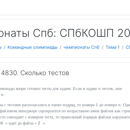
 содержанию
онаты Спб: СПбКОШП 20
ы
Командные олимпиады
чемпионаты Спб
Тема 1
С
4830. Сколько тестов
мпиады жюри готовит тесты для задачи. Если в задаче
тестов, они
n
n
о
.
n
n
1
ы с тестами располагались в папке подряд, от номера
до номера
. Од
1
n
n
 файловом менеджере сортируются по возрастанию имен файлов как стро
сто совпадает с номером теста, то правильный порядок файлов нарушаетс
10
2
» идет до файла «
».