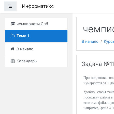
Перейти к основному
Информатикс
Боковая панель
чемпионаты Спб
чемпи
Тема 1
В начало
Курс
В начало
Календарь
Задача №11
При подготовке оли
1
нумеруются от
д
1
Удобно, чтобы файл
поскольку файлы в
если имя файла про
например, файл «