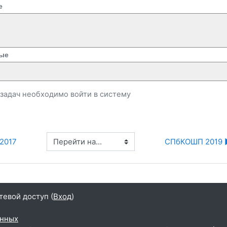
е
ые
и задач необходимо
войти
в систему
Перейти на...
2017
СПбКОШП 2019 
тевой доступ (
Вход
)
анных