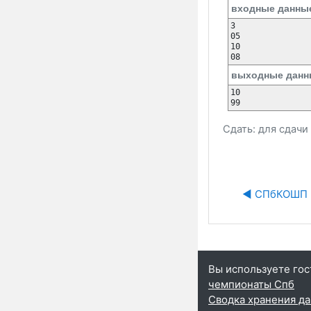
входные данны
3

05

10

08
выходные данн
10

99
Сдать: для сдач
◀︎ СПбКОШП 
Вы используете гос
чемпионаты Спб
Сводка хранения д