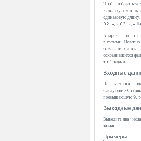
Чтобы побороться 
использует минима
одинаковую длину. 
02
03
0
», «
», «
Андрей — опытный 
в тестами. Недавно
сожалению, диск п
сохранившихся файл
этой задачи.
Входные данн
Первая строка вво
Следующие
строк
k
k
9
превышающую
, 
9
Выходные да
Выведите два числа
задачи.
Примеры