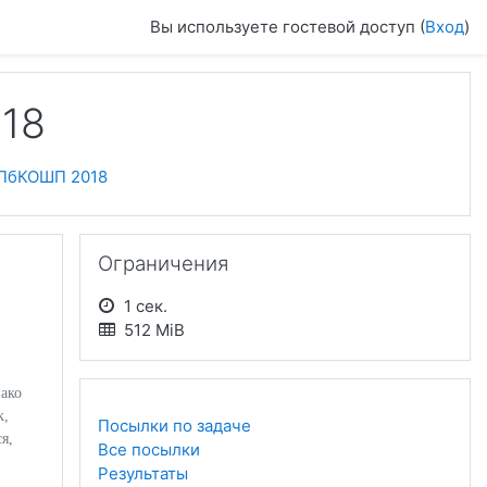
Вы используете гостевой доступ (
Вход
)
18
ПбКОШП 2018
Пропустить Ограничения
Ограничения
1 сек.
512 MiB
нако
к,
Посылки по задаче
я,
Все посылки
Результаты