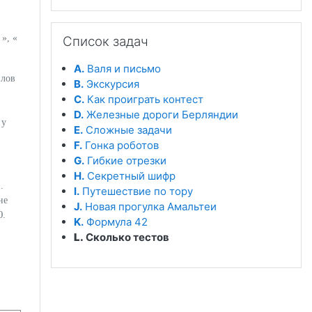
Пропустить Список задач
1
», «
Список задач
A.
Валя и письмо
йлов
B.
Экскурсия
C.
Как проиграть контест
D.
Железные дороги Берляндии
 у
E.
Сложные задачи
F.
Гонка роботов
G.
Гибкие отрезки
H.
Секретный шифр
).
I.
Путешествие по тору
не
J.
Новая прогулка Амальтеи
0
.
0
K.
Формула 42
L.
Сколько тестов