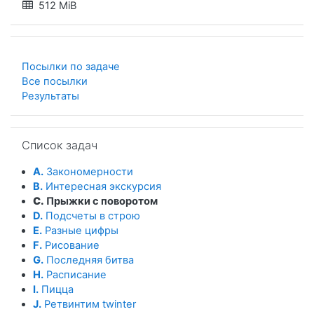
512 MiB
Посылки по задаче
Все посылки
Результаты
Пропустить Список задач
Список задач
A.
Закономерности
B.
Интересная экскурсия
C.
Прыжки с поворотом
D.
Подсчеты в строю
E.
Разные цифры
F.
Рисование
G.
Последняя битва
H.
Расписание
I.
Пицца
J.
Ретвинтим twinter