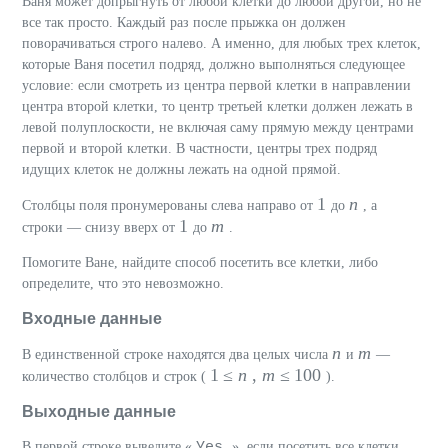
Ваня может допрыгнуть от любой клетки до любой другой, но не
все так просто. Каждый раз после прыжка он должен
поворачиваться строго налево. А именно, для любых трех клеток,
которые Ваня посетил подряд, должно выполняться следующее
условие: если смотреть из центра первой клетки в направлении
центра второй клетки, то центр третьей клетки должен лежать в
левой полуплоскости, не включая саму прямую между центрами
первой и второй клетки. В частности, центры трех подряд
идущих клеток не должны лежать на одной прямой.
1
n
Столбцы поля пронумерованы слева направо от
до
, а
1
m
строки — снизу вверх от
до
.
Помогите Ване, найдите способ посетить все клетки, либо
определите, что это невозможно.
Входные данные
n
m
В единственной строке находятся два целых числа
и
—
1 ≤
n
,
m
≤ 100
количество столбцов и строк (
).
Выходные данные
Yes
В первой строке выведите «
», если посетить все клетки