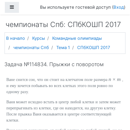
Перейти к основному содержанию
Боковая панель
Вы используете гостевой доступ (
Вход
)
чемпионаты Спб: СПбКОШП 2017
В начало
Курсы
Командные олимпиады
чемпионаты Спб
Тема 1
СПбКОШП 2017
Задача №114834. Прыжки с поворотом
n
×
m
Ване снится сон, что он стоит на клетчатом поле размера
,
и ему хочется побывать во всех клетках этого поля ровно по
одному разу.
Ваня может исходно встать в центр любой клетки и затем может
перепрыгивать из клетки, где он находится, на другую клетку.
После прыжка Ваня оказывается в центре соответствующей
клетки.