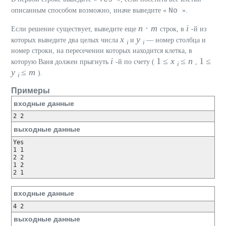
No
описанным способом возможно, иначе выведите «
».
n
·
m
i
Если решение существует, выведите еще
строк, в
-й из
x
y
которых выведите два целых числа
и
— номер столбца и
i
i
номер строки, на пересечении которых находится клетка, в
i
1 ≤
x
≤
n
1 ≤
которую Ваня должен прыгнуть
-й по счету (
,
i
y
≤
m
).
i
Примеры
входные данные
2 2
выходные данные
Yes

1 1

2 2

1 2

2 1
входные данные
4 2
выходные данные