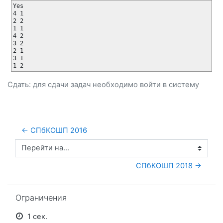
Yes

4 1

2 2

1 1

4 2

3 2

2 1

3 1

1 2
Сдать: для сдачи задач необходимо
войти
в систему
← СПбКОШП 2016
Перейти на...
СПбКОШП 2018 →
Пропустить Ограничения
Ограничения
1 сек.