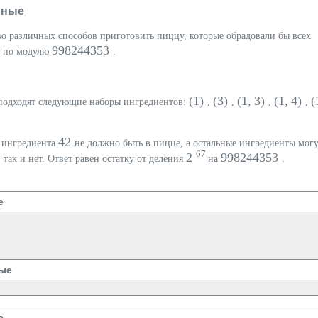
нные
о различных способов приготовить пиццу, которые обрадовали бы всех
998244353
е по модулю
.
(1)
(3)
(1, 3)
(1, 4)
(
подходят следующие наборы ингредиентов:
,
,
,
,
42
 ингредиента
не должно быть в пицце, а остальные ингредиенты мог
67
2
998244353
 так и нет. Ответ равен остатку от деления
на
.
е
ые
е