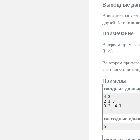
Выходные да
Выведите количеств
друзей Васи, взято
Примечание
В первом примере 
3, 4)
.
Во втором примере
как присутствовать,
Примеры
входные данны
4 3

2 1 3

3 2 -4 1

1 -2
выходные данн
5
входные данны