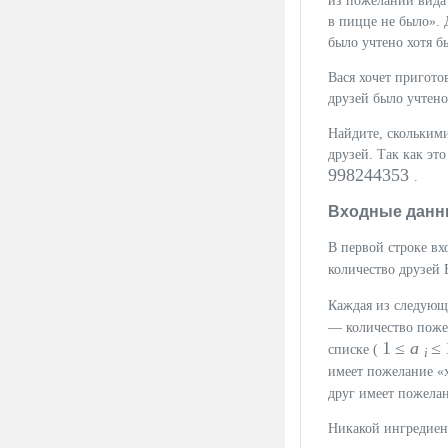
из пожеланий вида
в пицце не было».
было учтено хотя б
Вася хочет пригото
друзей было учтено
Найдите, сколькими
друзей. Так как эт
998244353
.
Входные данн
В первой строке в
количество друзей 
Каждая из следую
— количество поже
1 ≤
a
≤
списке (
i
имеет пожелание «
друг имеет пожела
Никакой ингредиент