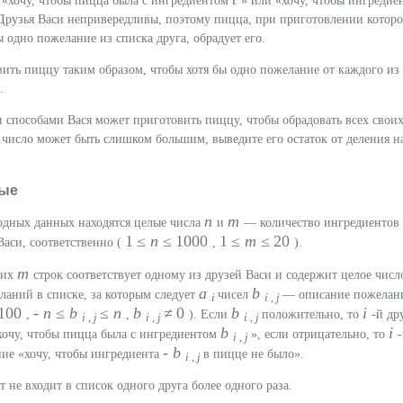
 «хочу, чтобы пицца была с ингредиентом
» или «хочу, чтобы ингредие
 Друзья Васи непривередливы, поэтому пицца, при приготовлении котор
ы одно пожелание из списка друга, обрадует его.
вить пиццу таким образом, чтобы хотя бы одно пожелание от каждого из 
.
 способами Вася может приготовить пиццу, чтобы обрадовать всех свои
о число может быть слишком большим, выведите его остаток от деления н
ые
n
m
ходных данных находятся целые числа
и
— количество ингредиентов
1 ≤
n
≤ 1000
1 ≤
m
≤ 20
Васи, соответственно (
,
).
m
щих
строк соответствует одному из друзей Васи и содержит целое чис
a
b
ланий в списке, за которым следует
чисел
— описание пожелан
i
i
,
j
 100
-
n
≤
b
≤
n
b
≠ 0
b
i
,
,
). Если
положительно, то
-й др
i
,
j
i
,
j
i
,
j
b
i
хочу, чтобы пицца была с ингредиентом
», если отрицательно, то
i
,
j
-
b
ние «хочу, чтобы ингредиента
в пицце не было».
i
,
j
 не входит в список одного друга более одного раза.