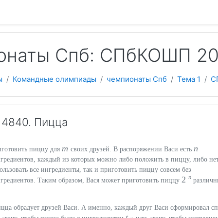
 содержанию
онаты Спб: СПбКОШП 20
ы
Командные олимпиады
чемпионаты Спб
Тема 1
С
14840. Пицца
m
n
риготовить пиццу для
своих друзей. В распоряжении Васи есть
гредиентов, каждый из которых можно либо положить в пиццу, либо нет
ользовать все ингредиенты, так и приготовить пиццу совсем без
n
2
гредиентов. Таким образом, Вася может приготовить пиццу
различ
ицца обрадует друзей Васи. А именно, каждый друг Васи сформировал с
t