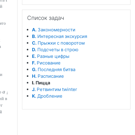
нта
ой
Пропустить Список задач
Список задач
его
A.
Закономерности
B.
Интересная экскурсия
х
C.
Прыжки с поворотом
а
D.
Подсчеты в строю
E.
Разные цифры
F.
Рисование
G.
Последняя битва
 и
H.
Расписание
I.
Пицца
J.
Ретвинтим twinter
a
ло
i
K.
Дробление
ий в
уг
-й