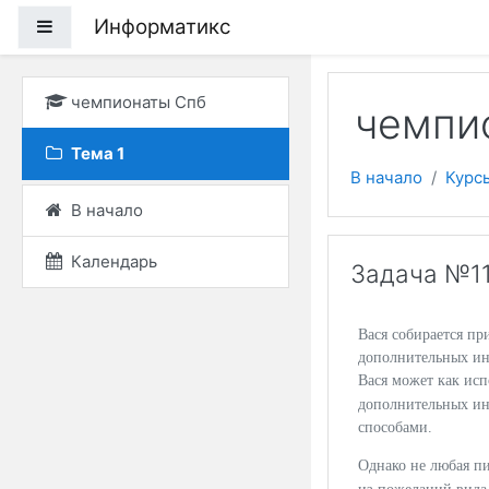
Перейти к основному
Информатикс
Боковая панель
чемпионаты Спб
чемпи
Тема 1
В начало
Курс
В начало
Календарь
Задача №1
Вася собирается п
дополнительных ин
Вася может как исп
дополнительных ин
способами.
Однако не любая п