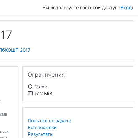
Вы используете гостевой доступ (
Вход
)
17
ПбКОШП 2017
Пропустить Ограничения
Ограничения
2 сек.
512 MiB
.
ными
Посылки по задаче
Все посылки
писок
Результаты
t