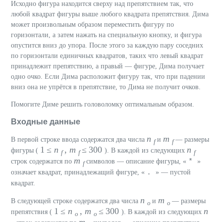
Исходно фигура находится сверху над препятствием так, что
любой квадрат фигуры выше любого квадрата препятствия. Дима
может произвольным образом переместить фигуру по
горизонтали, а затем нажать на специальную кнопку, и фигура
опустится вниз до упора. После этого за каждую пару соседних
по горизонтали единичных квадратов, таких что левый квадрат
принадлежит препятствию, а правый — фигуре, Дима получает
одно очко. Если Дима расположит фигуру так, что при падении
вниз она не упрётся в препятствие, то Дима не получит очков.
Помогите Диме решить головоломку оптимальным образом.
Входные данные
n
m
В первой строке ввода содержатся два числа
и
— размеры
f
f
1 ≤
n
,
m
≤ 300
n
фигуры (
). В каждой из следующих
f
f
f
m
*
строк содержатся по
символов — описание фигуры, «
»
f
.
означает квадрат, принадлежащий фигуре, «
» — пустой
квадрат.
n
m
В следующей строке содержатся два числа
и
— размеры
o
o
1 ≤
n
,
m
≤ 300
n
препятствия (
). В каждой из следующих
o
o