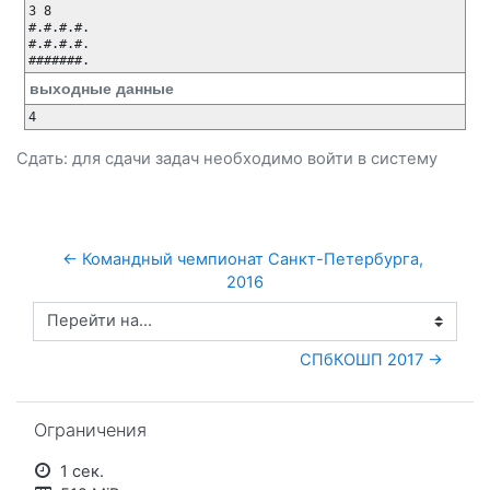
3 8

#.#.#.#.

#.#.#.#.

#######.
выходные данные
4
Сдать: для сдачи задач необходимо
войти
в систему
← Командный чемпионат Санкт-Петербурга, 
2016
Перейти на...
СПбКОШП 2017 →
Пропустить Ограничения
Ограничения
1 сек.