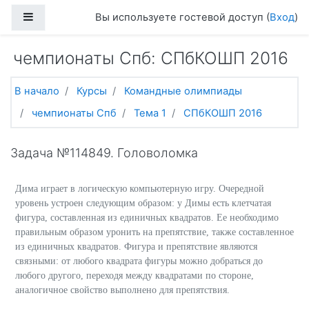
Перейти к основному содержанию
Боковая панель
Вы используете гостевой доступ (
Вход
)
чемпионаты Спб: СПбКОШП 2016
В начало
Курсы
Командные олимпиады
чемпионаты Спб
Тема 1
СПбКОШП 2016
Задача №114849. Головоломка
Дима играет в логическую компьютерную игру. Очередной
уровень устроен следующим образом: у Димы есть клетчатая
фигура, составленная из единичных квадратов. Ее необходимо
правильным образом уронить на препятствие, также составленное
из единичных квадратов. Фигура и препятствие являются
связными: от любого квадрата фигуры можно добраться до
любого другого, переходя между квадратами по стороне,
аналогичное свойство выполнено для препятствия.