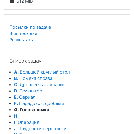
512 MiB
Посылки по задаче
Все посылки
Результаты
Пропустить Список задач
Список задач
A.
Большой круглый стол
B.
Помеха справа
C.
Древнее заклинание
D.
Эскалатор
E.
Сериал
F.
Парадокс с дробями
G.
Головоломка
H.
I.
Операция
J.
Трудности переписки