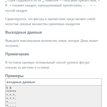
m
строк содержатся по
символов — описание препятствия, «
o
o
#
.
» означает квадрат, принадлежащий препятствию, «
» —
пустой квадрат.
Гарантируется, что фигура и препятствие представляют собой
непустые связные множества единичных квадратов.
Выходные данные
Выведите максимальное количество очков, которое Дима может
получить.
Примечание
В тестовом примере оптимальный способ уронить фигуру
показан на рисунке в условии.
Примеры
входные данные
5 6

******

*.*.*.

*.*.*.

*.....

*.....
