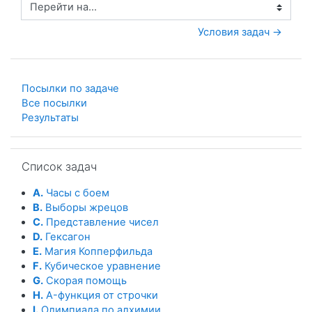
Перейти на...
Условия задач →
Посылки по задаче
Все посылки
Результаты
Пропустить Список задач
Список задач
A.
Часы с боем
B.
Выборы жрецов
C.
Представление чисел
D.
Гексагон
E.
Магия Копперфильда
F.
Кубическое уравнение
G.
Скорая помощь
H.
A-функция от строчки
I.
Олимпиада по алхимии