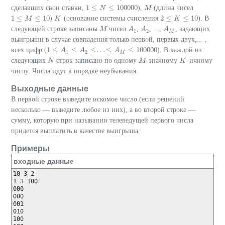
1
≤
≤
100000
сделавших свои ставки,
),
(длина чисел
1
≤
N
≤
N
100000
M
M
1
≤
≤
10
2
≤
≤
10
)
(основание системы счисления
). В
1
≤
M
≤
M
10
K
K
2
≤
K
≤
K
10
следующей строке записаны
чисел
,
, ...,
, задающих
M
M
A
A
1
A
A
2
A
A
M
1
2
M
выигрыши в случае совпадения только первой, первых двух,... ,
1
≤
≤
≤
.
.
.
≤
≤
100000
всех цифр (
). В каждой из
1
≤
A
1
A
≤
A
2
≤
A
.
.
.
≤
A
M
≤
100000
A
1
2
M
следующих
строк записано по одному
-значному
-ичному
N
N
M
M
K
K
числу. Числа идут в порядке неубывания.
Выходные данные
В первой строке выведите искомое число (если решений
несколько — выведите любое из них), а во второй строке —
сумму, которую при назывании телеведущей первого числа
придется выплатить в качестве выигрыша.
Примеры
входные данные
10 3 2

1 3 100

000

000

001

010

100
