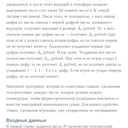
завершается, и после этого ведущий в телеэфире называет
выигравшее число (это также
-значное число в
-ичной
M
M
K
K
системе счисления). После этого те телезрители, у кого первая
цифра их числа совпала с первой цифрой числа, названного
ведущим, получают выигрыш в размере
рублей. Те, у кого
A
A
1
1
совпали первые две цифры числа — получают
рублей (при
A
A
2
2
этом если у игрока совпала вторая цифра, но не совпала первая,
он не получает ничего). Аналогично угадавшие первые три
цифры получают
рублей. И так далее. Угадавшие все число
A
A
3
3
полностью получают
рублей. При этом если игрок угадал
A
A
m
t
t
m
первых цифр, то он получает
рублей, но не получает призы за
A
A
t
t
−
1
−
2
угадывание
,
и т.д. цифр. Если игрок не угадал первую
t
t
−
1
t
t
−
2
цифру, он не получает ничего.
Напишите программу, которая по известным ставкам, сделанным
телезрителями, находит число, которое должна назвать
телеведущая, чтобы фирма-организатор розыгрыша выплатила в
качестве выигрышей минимальную сумму. Для вашего удобства
ставки, сделанные игроками, уже упорядочены по неубыванию.
Входные данные
В первой строке задаются числа
(количество телезрителей,
N
N