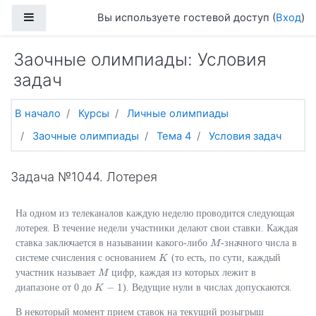
Перейти к основному содержанию
Боковая панель
Вы используете гостевой доступ (
Вход
)
Заочные олимпиады: Условия
задач
В начало
Курсы
Личные олимпиады
Заочные олимпиады
Тема 4
Условия задач
Задача №1044. Лотерея
На одном из телеканалов каждую неделю проводится следующая
лотерея. В течение недели участники делают свои ставки. Каждая
ставка заключается в назывании какого-либо
-значного числа в
M
M
системе счисления с основанием
(то есть, по сути, каждый
K
K
участник называет
цифр, каждая из которых лежит в
M
M
−
1
диапазоне от 0 до
). Ведущие нули в числах допускаются.
K
K
−
1
В некоторый момент прием ставок на текущий розыгрыш