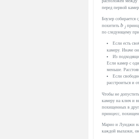
расположен между
перед первой каме
Боузер собирается 
b
похитить
принц
j
по следующему пр
Если есть св
камеру. Иначе о
Из подходящи
Если камер с оди
меньше. Расстоя
Если свободн
расстроиться и о
Чтобы не допустить
камеру на ключ и в
похищенных в друго
принцесс, похищенн
Марио и Луиджи на
каждой вылазки, он