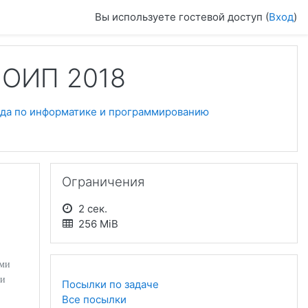
Вы используете гостевой доступ (
Вход
)
ИОИП 2018
да по информатике и программированию
Пропустить Ограничения
Ограничения
2 сек.
256 MiB
ами
ии
Посылки по задаче
Все посылки