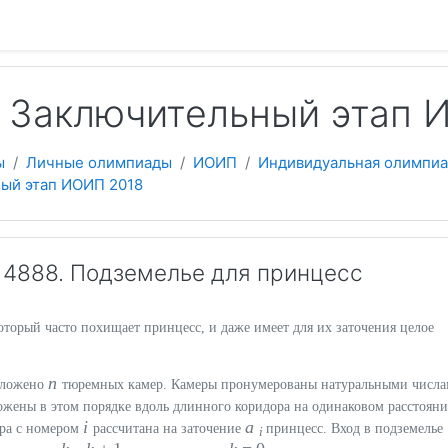
 содержанию
 Заключительный этап 
ы
Личные олимпиады
ИОИП
Индивидуальная олимпиа
ый этап ИОИП 2018
4888. Подземелье для принцесс
оторый часто похищает принцесс, и даже имеет для их заточения целое
n
оложено
тюремных камер. Камеры пронумерованы натуральными числ
ожены в этом порядке вдоль длинного коридора на одинаковом расстоян
i
a
ера с номером
рассчитана на заточение
принцесс. Вход в подземелье
i