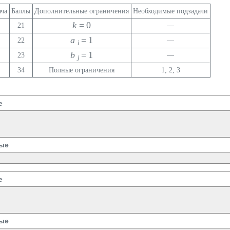
ача
Баллы
Дополнительные ограничения
Необходимые подзадачи
k
= 0
21
—
a
= 1
22
—
i
b
= 1
23
—
j
34
Полные ограничения
1, 2, 3
е
ые
е
ые