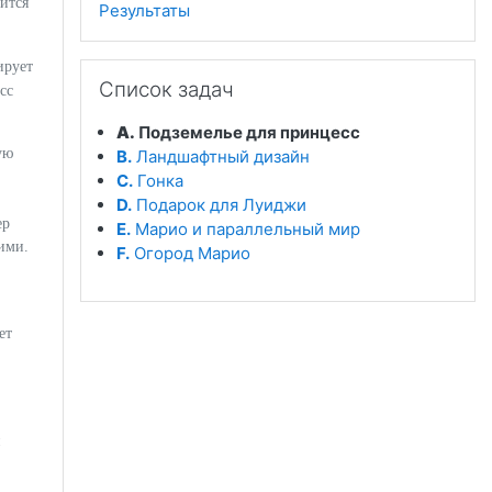
дится
Результаты
ирует
Пропустить Список задач
Список задач
сс
A.
Подземелье для принцесс
ую
B.
Ландшафтный дизайн
C.
Гонка
D.
Подарок для Луиджи
ер
E.
Марио и параллельный мир
ими.
F.
Огород Марио
ет