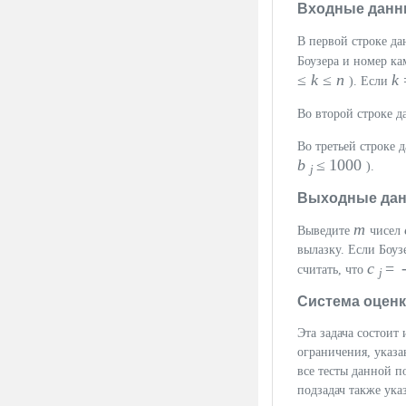
Входные данн
В первой строке д
Боузера и номер ка
≤
k
≤
n
k
). Если
Во второй строке 
Во третьей строке 
b
≤ 1000
).
j
Выходные да
m
Выведите
чисел
вылазку. Если Боуз
c
= 
считать, что
j
Система оцен
Эта задача состоит
ограничения, указа
все тесты данной п
подзадач также ука