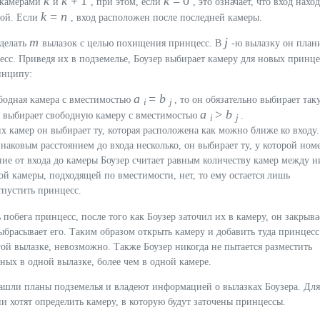
k
k
+ 1
k
= 0
 камерами
и
, при этом, если
, это означает, что вход нахо
k
=
n
рой. Если
, вход расположен после последней камеры.
m
j
сделать
вылазок с целью похищения принцесс. В
-ю вылазку он план
есс. Приведя их в подземелье, Боузер выбирает камеру для новых принце
инципу:
a
=
b
ободная камера с вместимостью
, то он обязательно выбирает так
i
j
a
>
b
н выбирает свободную камеру с вместимостью
.
i
j
х камер он выбирает ту, которая расположена как можно ближе ко входу.
наковым расстоянием до входа несколько, он выбирает ту, у которой ном
ние от входа до камеры Боузер считает равным количеству камер между н
ой камеры, подходящей по вместимости, нет, то ему остается лишь
тпустить принцесс.
 побега принцесс, после того как Боузер заточил их в камеру, он закрыва
ыбрасывает его. Таким образом открыть камеру и добавить туда принцесс
й вылазке, невозможно. Также Боузер никогда не пытается разместить
ых в одной вылазке, более чем в одной камере.
шли планы подземелья и владеют информацией о вылазках Боузера. Для
и хотят определить камеру, в которую будут заточены принцессы.