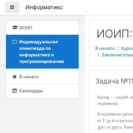
Перейти к основному
Информатикс
Боковая панель
ИОИП
ИОИП:
Индивидуальная
олимпиада по
В начало
Курс
информатике и
Заключительн
программированию
В начало
Задача №11
Календарь
Боузер — злодей, к
подземелье.
В подземелье расп
1
n
от
до
и распол
друг от друга. Кам