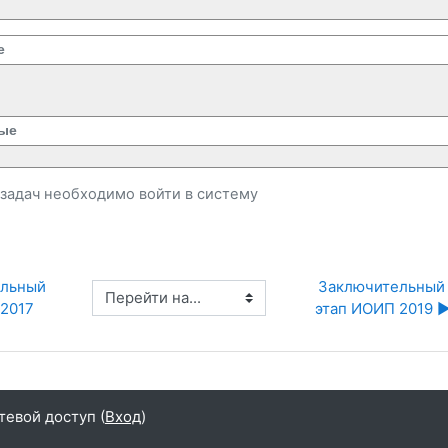
е
ые
и задач необходимо
войти
в систему
льный 
Заключительный 
Перейти на...
 2017
этап ИОИП 2019 ▶
тевой доступ (
Вход
)