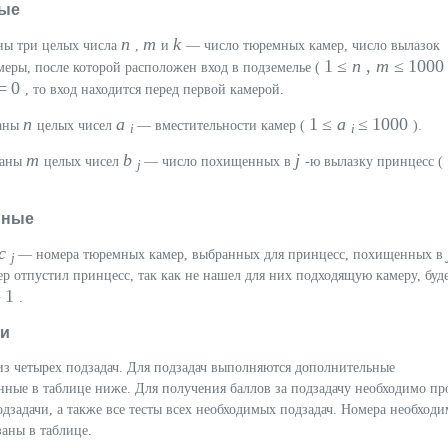
ые
n
m
k
аны три целых числа
,
и
— число тюремных камер, число вылазок
1 ≤
n
,
m
≤ 100
меры, после которой расположен вход в подземелье (
= 0
, то вход находится перед первой камерой.
n
a
1 ≤
a
≤ 1000
даны
целых чисел
— вместительности камер (
).
i
i
m
b
j
даны
целых чисел
— число похищенных в
-ю вылазку принцесс (
j
нные
c
— номера тюремных камер, выбранных для принцесс, похищенных в
j
ер отпустил принцесс, так как не нашел для них подходящую камеру, буд
- 1
.
ки
 из четырех подзадач. Для подзадач выполняются дополнительные
нные в таблице ниже. Для получения баллов за подзадачу необходимо пр
одзадачи, а также все тесты всех необходимых подзадач. Номера необход
заны в таблице.