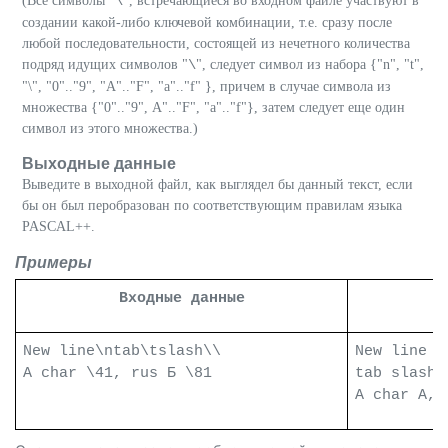
(Все символы "
\
", встречающиеся во входном файле участвуют в
создании какой-либо ключевой комбинации, т.е. сразу после
любой последовательности, состоящей из нечетного количества
подряд идущих символов "
\
", следует символ из набора {"n", "t",
"\", "0".."9", "A".."F", "a".."f" }, причем в случае символа из
множества {"0".."9", A".."F", "a".."f"}, затем следует еще один
символ из этого множества.)
Выходные данные
Выведите в выходной файл, как выглядел бы данный текст, если
бы он был перобразован по соответствующим правилам языка
PASCAL++
.
Примеры
Входные данные
New line\ntab\tslash\\
New line
A char \41, rus Б \81
tab slash\
A char A,