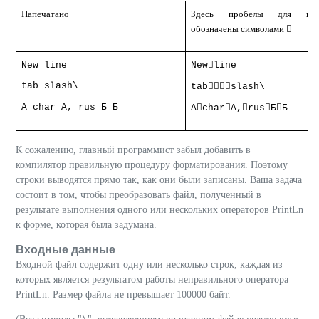
Напечатано
Здесь пробелы для нагл
обозначены символами


New line
New
line
tab slash\

tab
slash\
A char A, rus
Б Б





A
char
A,
rus
Б
Б
К сожалению, главный программист забыл добавить в
компилятор правильную процедуру форматирования. Поэтому
строки выводятся прямо так, как они были записаны. Ваша задача
состоит в том, чтобы преобразовать файл, полученный в
результате выполнения одного или нескольких операторов
PrintLn
к форме, которая была задумана.
Входные данные
Входной файл содержит одну или несколько строк, каждая из
которых является результатом работы неправильного оператора
PrintLn. Размер файла не превышает 100000 байт.