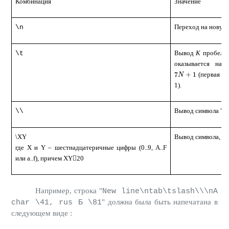
Комбинация
Значение
Переход на новую
\n
Вывод
K
пробелов
\t
оказывается на
7
+
1
(первая по
7
N
+
1
N
1).
Вывод символа "
"
\\
\
\XY
Вывод символа, 
где
X
и
Y –
шестнадцатеричные цифры (0..9,
A..F
или a..f)
,
причем
XY

20
Например, строка "
New line\ntab\tslash\\\nA
"
должна была быть напечатана в
char \41, rus Б \81
следующем виде :