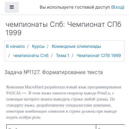
Перейти к основному содержанию
Боковая панель
Вы используете гостевой доступ (
Вход
)
чемпионаты Спб: Чемпионат СПб
1999
В начало
Курсы
Командные олимпиады
чемпионаты Спб
Тема 1
Чемпионат СПб 1999
Задача №1127. Форматирование текста
Компания
MacroHard
разработал
а
новый язык программирования
PASCAL++
. В этом языке имеется оператор вывода
PrintLn
, с
помощью которого можно выводить строки любой длины. По
стандарту языка, разработанному специалистами компании,
некоторые комбинации символов в строке должны при выводе
играть особую роль: