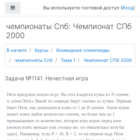
Перейти к основному содержанию
Боковая панель
Вы используете гостевой доступ (
Вход
)
чемпионаты Спб: Чемпионат СПб
2000
В начало
Курсы
Командные олимпиады
чемпионаты Спб
Тема 1
Чемпионат СПб 2000
Задача №1141. Нечестная игра
Петя придумал новую игру. На стол кладется кучка из
N
спичек,
и затем Петя с Ваней по очереди берут спички из кучки. Первым
берет Петя, ему разрешается взять от
1
до
K
спичек. Затем игрок
может взять любое количество спичек, не более чем на
1
превышающее то количество, которое взял игрок перед ним
(можно взять меньше или столько же, но обязательно хотя бы
одну). Например, если
N
= 10,
K
= 5,
то на первом ходу Петя