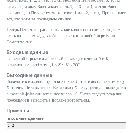
может взять 1, 2, 3, 4 или 5 спичек, если Петя возьмет
3
, то на
следующем ходу Ваня может взять 1, 2, 3 или 4, и если Ваня
возьмет 1, то Петя затем может взять 1 или 2, и т. д. Проигрывает
тот, кто возьмет последнюю спичку.
Теперь Петя хочет рассчитать какое количество спичек он должен
взять на первом ходу, чтобы выиграть при любой игре Вани.
Помогите ему.
Входные данные
На первой строке входного файла находятся числа
N
и
K
,
≤
≤
≤
разделенные пробелом. (
1
K
N
200)
.
Выходные данные
Выведите в выходной файл все такие
X
, что, взяв на первом ходу
X
спичек, Петя выиграет. Если таких
X
не существует, выведите в
выходной файл единственное число -
0
. Числа следует разделять
пробелами и выводить в порядке возрастания.
Примеры
входные данные