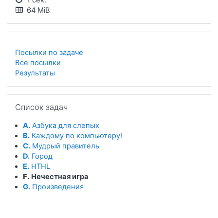
64 MiB
Посылки по задаче
Все посылки
Результаты
Пропустить Список задач
Список задач
A.
Азбука для слепых
B.
Каждому по компьютеру!
C.
Мудрый правитель
D.
Город
E.
HTHL
F.
Нечестная игра
G.
Произведения