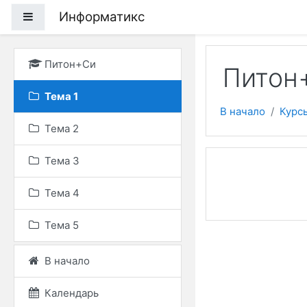
Перейти к основному
Информатикс
Боковая панель
Питон+Си
Питон+
Тема 1
В начало
Курс
Тема 2
Тема 3
Тема 4
Тема 5
В начало
Календарь