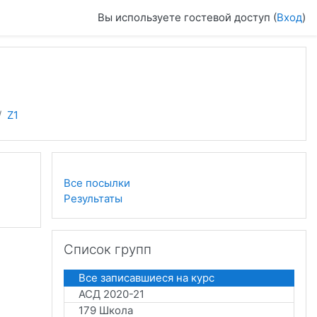
Вы используете гостевой доступ (
Вход
)
Z1
Все посылки
Результаты
Пропустить Список групп
Список групп
Все записавшиеся на курс
АСД 2020-21
179 Школа