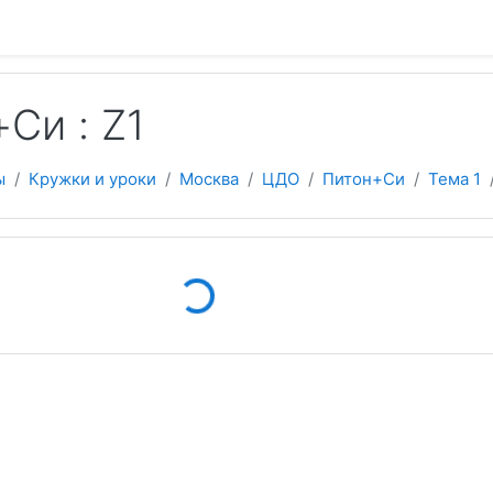
 содержанию
Си : Z1
ы
Кружки и уроки
Москва
ЦДО
Питон+Си
Тема 1
Loading...