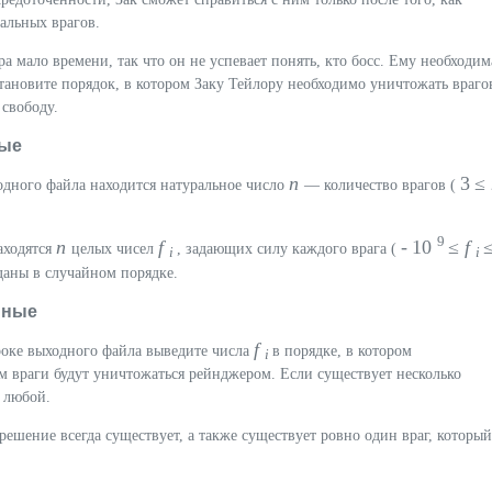
альных врагов.
ра мало времени, так что он не успевает понять, кто босс. Ему необходим
ановите порядок, в котором Заку Тейлору необходимо уничтожать враго
 свободу.
ые
n
3 ≤
одного файла находится натуральное число
— количество врагов (
9
n
f
- 10
≤
f
≤
аходятся
целых чисел
, задающих силу каждого врага (
i
i
аданы в случайном порядке.
нные
f
роке выходного файла выведите числа
в порядке, в котором
i
 враги будут уничтожаться рейнджером. Если существует несколько
 любой.
 решение всегда существует, а также существует ровно один враг, который