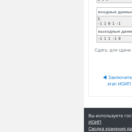
входные данны
5

-1 1 0 1 -1
выходные данн
-1 1 1 -1 0
Сдать: для сдач
◀︎ Заключите
этап ИОИП
Вы используете гос
ИОИП
Сводка хранения д