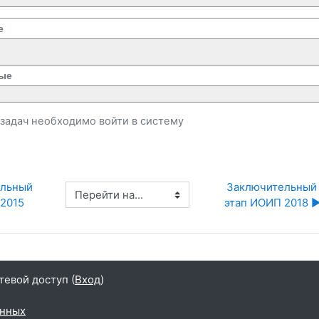
е
ые
и задач необходимо
войти
в систему
льный 
Заключительный 
Перейти на...
 2015
этап ИОИП 2018 ▶
тевой доступ (
Вход
)
анных