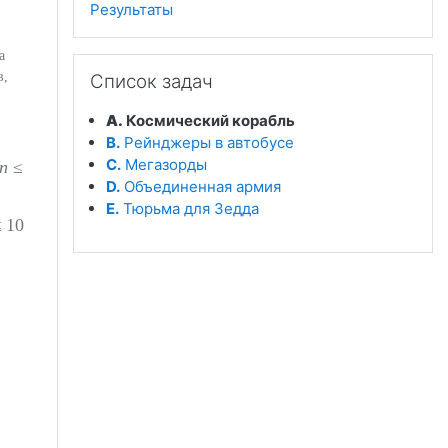
Результаты
а
Пропустить Список задач
в,
Список задач
A.
Космический корабль
B.
Рейнджеры в автобусе
C.
Мегазорды
n
≤
D.
Объединенная армия
E.
Тюрьма для Зедда
 10