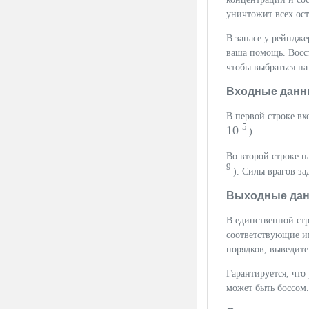
уничтожит всех ост
В запасе у рейндже
ваша помощь. Восст
чтобы выбраться на
Входные данн
В первой строке вх
5
10
).
Во второй строке н
9
). Силы врагов з
Выходные да
В единственной ст
соответствующие им
порядков, выведите
Гарантируется, что
может быть боссом.