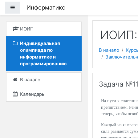
Перейти к основному
Информатикс
Боковая панель
ИОИП
ИОИП:
Индивидуальная
олимпиада по
В начало
Курс
информатике и
Заключительн
программированию
В начало
Задача №11
Календарь
На пути к спасени
препятствием. Рейн
теперь, чтобы осво
n
Каждый из
враго
сила равняется сум
концентрации и сос