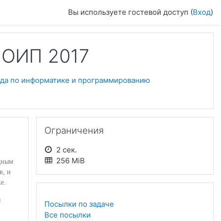
Вы используете гостевой доступ (
Вход
)
ИОИП 2017
да по информатике и программированию
Пропустить Ограничения
Ограничения
2 сек.
256 MiB
едным
в, и
е.
я
Посылки по задаче
Все посылки