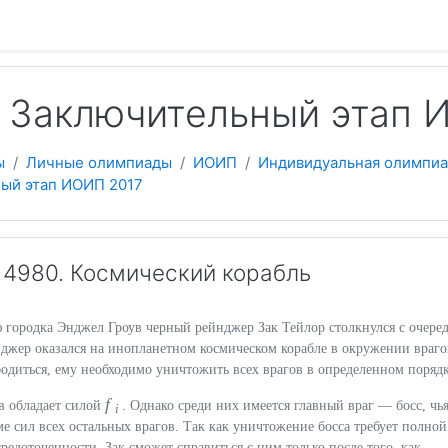
 содержанию
 Заключительный этап 
ы
Личные олимпиады
ИОИП
Индивидуальная олимпиа
ый этап ИОИП 2017
4980. Космический корабль
ю городка Энджел Гроув черный рейнджер Зак Тейлор столкнулся с очер
джер оказался на инопланетном космическом корабле в окружении враго
бодиться, ему необходимо уничтожить всех врагов в определенном порядк
f
в обладает силой
. Однако среди них имеется главный враг — босс, чь
i
ме сил всех остальных врагов. Так как уничтожение босса требует полной
редоточенности, Зак сможет справиться с ним только после того, как