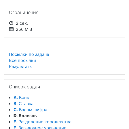
Пропустить Ограничения
Ограничения
2 сек.
256 MiB
Посылки по задаче
Все посылки
Результаты
Пропустить Список задач
Список задач
A.
Банк
B.
Ставка
C.
Взлом шифра
D.
Болезнь
E.
Разделение королевства
F.
Загадочное уравнение