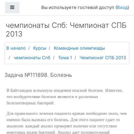
Перейти к основному содержанию
Боковая панель
Вы используете гостевой доступ (
Вход
)
чемпионаты Спб: Чемпионат СПБ
2013
В начало
Курсы
Командные олимпиады
чемпионаты Спб
Тема 1
Чемпионат СПБ 2013
Задача №111898. Болезнь
В Байтландии вспыхнула эпидемия опасной болезни. Известно,
что возбудителями болезни являются
различных
n
n
болезнетворных бактерий.
Для правильного лечения пациента врачам необходимо знать, чем
именно была вызвана его болезнь. Для этого пациент сдает
m
m
анализов: каждый анализ проверяет наличие или отсутствие
некоторых видов бактерий. Анализ дает положительный