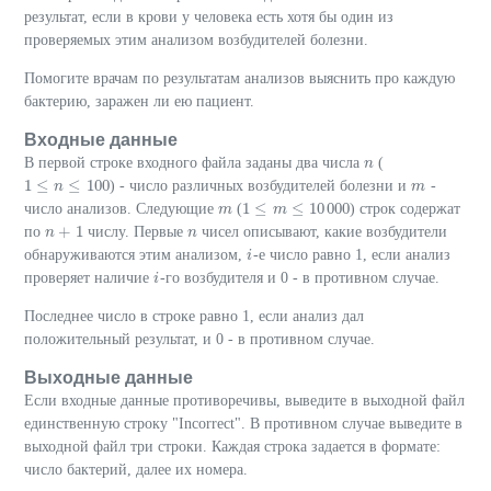
результат, если в крови у человека есть хотя бы один из
проверяемых этим анализом возбудителей болезни.
Помогите врачам по результатам анализов выяснить про каждую
бактерию, заражен ли ею пациент.
Входные данные
В первой строке входного файла заданы два числа
(
n
n
1
≤
≤
100
) - число различных возбудителей болезни и
-
1
≤
n
≤
n
100
m
m
1
≤
≤
10
000
число анализов. Следующие
(
) строк содержат
m
m
1
≤
m
≤
m
10
000
+
1
по
числу. Первые
чисел описывают, какие возбудители
n
n
+
1
n
n
обнаруживаются этим анализом,
-е число равно 1, если анализ
i
i
проверяет наличие
-го возбудителя и 0 - в противном случае.
i
i
Последнее число в строке равно 1, если анализ дал
положительный результат, и 0 - в противном случае.
Выходные данные
Если входные данные противоречивы, выведите в выходной файл
единственную строку "Incorrect". В противном случае выведите в
выходной файл три строки. Каждая строка задается в формате:
число бактерий, далее их номера.