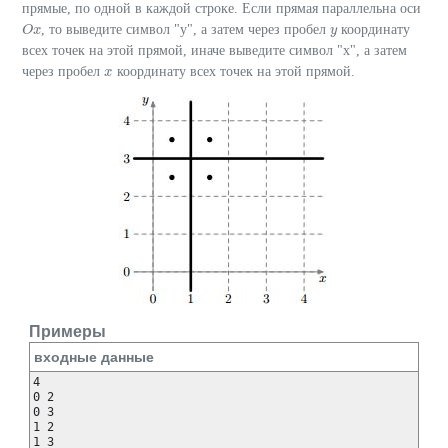
прямые, по одной в каждой строке. Если прямая параллельна оси
, то выведите символ "y", а затем через пробел
координату
O
O
x
x
y
y
всех точек на этой прямой, иначе выведите символ "x", а затем
через пробел
координату всех точек на этой прямой.
x
x
Примеры
входные данные
4

0 2

0 3

1 2
