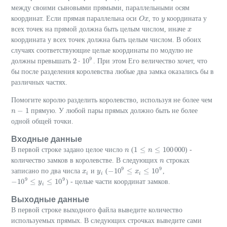
между своими сыновьями прямыми, параллельными осям
координат. Если прямая параллельна оси
, то
координата у
O
O
x
x
y
y
всех точек на прямой должна быть целым числом, иначе
x
x
координата у всех точек должна быть целым числом. В обоих
случаях соответствующие целые координаты по модулю не
9
2
⋅
10
должны превышать
. При этом Его величество хочет, что
2
⋅
10
9
бы после разделения королевства любые два замка оказались бы в
различных частях.
Помогите королю разделить королевство, используя не более чем
−
1
прямую. У любой пары прямых должно быть не более
n
n
−
1
одной общей точки.
Входные данные
1
≤
≤
100
000
В первой строке задано целое число
(
) -
n
n
1
≤
n
≤
n
100
000
количество замков в королевстве. В следующих
строках
n
n
9
9
−
10
≤
≤
10
записано по два числа
и
(
,
x
x
i
y
y
i
−
10
9
≤
x
i
≤
x
10
9
i
i
i
9
9
−
10
≤
≤
10
) - целые части координат замков.
−
10
9
≤
y
i
≤
y
10
9
i
Выходные данные
В первой строке выходного файла выведите количество
используемых прямых. В следующих строчках выведите сами