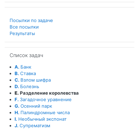
Посылки по задаче
Все посылки
Результаты
Пропустить Список задач
Список задач
A.
Банк
B.
Ставка
C.
Взлом шифра
D.
Болезнь
E.
Разделение королевства
F.
Загадочное уравнение
G.
Осенний парк
H.
Палиндромные числа
I.
Необычный экспонат
J.
Супрематизм