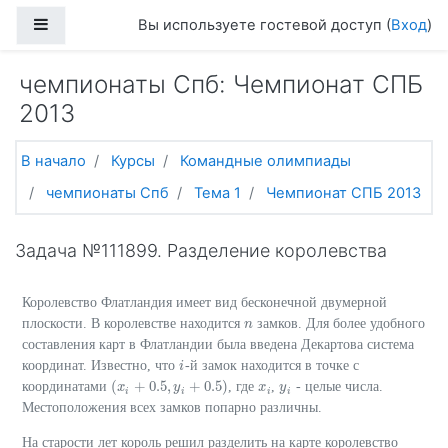
Перейти к основному содержанию
Боковая панель
Вы используете гостевой доступ (
Вход
)
чемпионаты Спб: Чемпионат СПБ
2013
В начало
Курсы
Командные олимпиады
чемпионаты Спб
Тема 1
Чемпионат СПБ 2013
Задача №111899. Разделение королевства
Королевство Флатландия имеет вид бесконечной двумерной
плоскости. В королевстве находится
замков. Для более удобного
n
n
составления карт в Флатландии была введена Декартова система
координат. Известно, что
-й замок находится в точке с
i
i
(
+
0.5
,
+
0.5
)
координатами
, где
,
- целые числа.
(
x
x
i
+
0.5
,
y
i
+
y
0.5
)
x
x
i
y
y
i
i
i
i
i
Местоположения всех замков попарно различны.
На старости лет король решил разделить на карте королевство