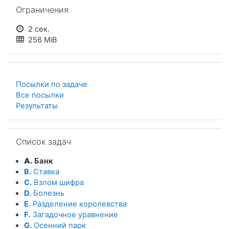
Пропустить Ограничения
Ограничения
2 сек.
256 MiB
Посылки по задаче
Все посылки
Результаты
Пропустить Список задач
Список задач
A.
Банк
B.
Ставка
C.
Взлом шифра
D.
Болезнь
E.
Разделение королевства
F.
Загадочное уравнение
G.
Осенний парк