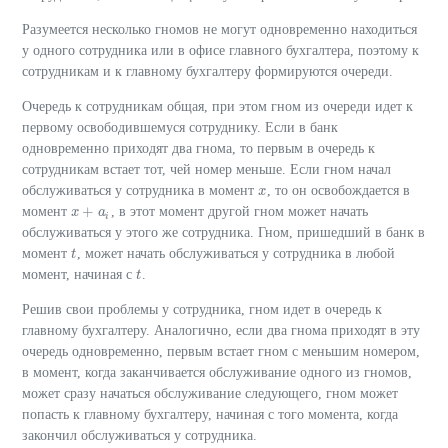
Разумеется несколько гномов не могут одновременно находиться
у одного сотрудника или в офисе главного бухгалтера, поэтому к
сотрудникам и к главному бухгалтеру формируются очереди.
Очередь к сотрудникам общая, при этом гном из очереди идет к
первому освободившемуся сотруднику. Если в банк
одновременно приходят два гнома, то первым в очередь к
сотрудникам встает тот, чей номер меньше. Если гном начал
обслуживаться у сотрудника в момент
, то он освобождается в
x
x
+
момент
, в этот момент другой гном может начать
x
x
+
a
i
a
i
обслуживаться у этого же сотрудника. Гном, пришедший в банк в
момент
, может начать обслуживаться у сотрудника в любой
t
t
момент, начиная с
.
t
t
Решив свои проблемы у сотрудника, гном идет в очередь к
главному бухгалтеру. Аналогично, если два гнома приходят в эту
очередь одновременно, первым встает гном с меньшим номером,
в момент, когда заканчивается обслуживание одного из гномов,
может сразу начаться обслуживание следующего, гном может
попасть к главному бухгалтеру, начиная с того момента, когда
закончил обслуживаться у сотрудника.