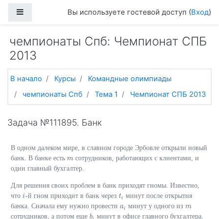
Перейти к основному содержанию
Боковая панель
Вы используете гостевой доступ (
Вход
)
чемпионаты Спб: Чемпионат СПБ
2013
В начало
Курсы
Командные олимпиады
чемпионаты Спб
Тема 1
Чемпионат СПБ 2013
Задача №111895. Банк
В одном далеком мире, в славном городе Эрбовле открыли новый
банк. В банке есть
сотрудников, работающих с клиентами, и
m
m
один главный бухгалтер.
Для решения своих проблем в банк приходят гномы. Известно,
что
-й гном приходит в банк через
минут после открытия
i
i
t
t
i
i
банка. Сначала ему нужно провести
минут у одного из
a
a
i
m
m
i
сотрудников, а потом еще
минут в офисе главного бухгалтера.
b
b
i
i