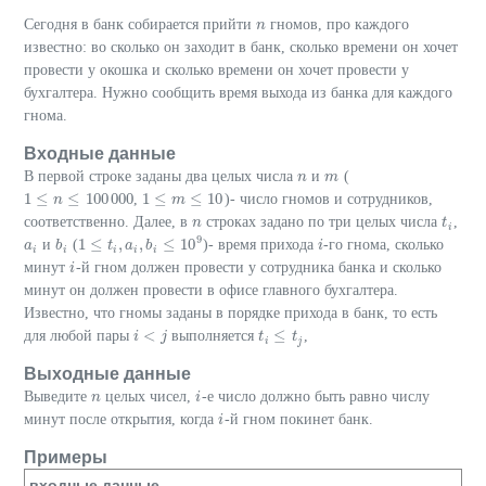
Сегодня в банк собирается прийти
гномов, про каждого
n
n
известно: во сколько он заходит в банк, сколько времени он хочет
провести у окошка и сколько времени он хочет провести у
бухгалтера. Нужно сообщить время выхода из банка для каждого
гнома.
Входные данные
В первой строке заданы два целых числа
и
(
n
n
m
m
1
≤
≤
100
000
1
≤
≤
10
,
)- число гномов и сотрудников,
1
≤
n
≤
n
100
000
1
≤
m
≤
m
10
соответственно. Далее, в
строках задано по три целых числа
,
n
n
t
t
i
i
9
1
≤
,
,
≤
10
и
(
)- время прихода
-го гнома, сколько
a
a
i
b
b
i
1
≤
t
i
,
a
t
i
,
b
a
i
≤
10
b
9
i
i
i
i
i
i
i
минут
-й гном должен провести у сотрудника банка и сколько
i
i
минут он должен провести в офисе главного бухгалтера.
Известно, что гномы заданы в порядке прихода в банк, то есть
<
≤
для любой пары
выполняется
,
i
i
<
j
j
t
t
i
≤
t
j
t
i
j
Выходные данные
Выведите
целых чисел,
-е число должно быть равно числу
n
n
i
i
минут после открытия, когда
-й гном покинет банк.
i
i
Примеры
входные данные