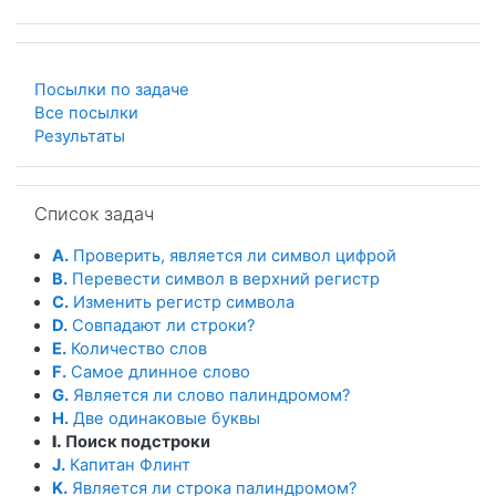
Посылки по задаче
Все посылки
Результаты
Пропустить Список задач
Список задач
A.
Проверить, является ли символ цифрой
B.
Перевести символ в верхний регистр
C.
Изменить регистр символа
D.
Совпадают ли строки?
E.
Количество слов
F.
Самое длинное слово
G.
Является ли слово палиндромом?
H.
Две одинаковые буквы
I.
Поиск подстроки
J.
Капитан Флинт
K.
Является ли строка палиндромом?