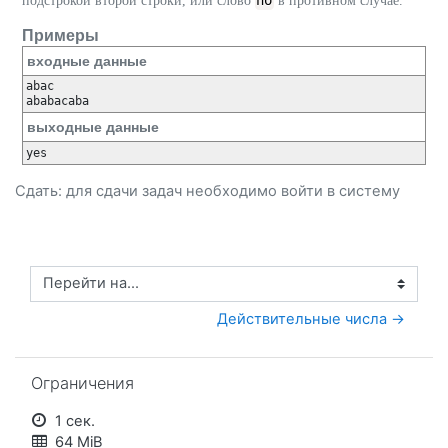
no
подстрокой второй строки, или слово
в противном случае.
Примеры
входные данные
abac

ababacaba
выходные данные
yes
Сдать: для сдачи задач необходимо
войти
в систему
Перейти на...
Действительные числа →
Пропустить Ограничения
Ограничения
1 сек.
64 MiB