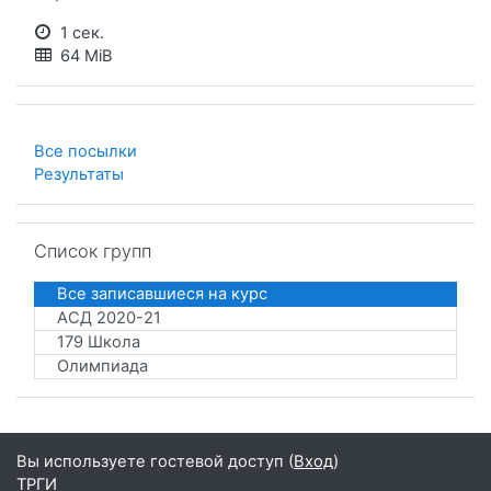
1 сек.
64 MiB
Все посылки
Результаты
Пропустить Список групп
Список групп
Все записавшиеся на курс
АСД 2020-21
179 Школа
Олимпиада
Вы используете гостевой доступ (
Вход
)
ТРГИ