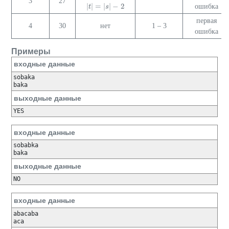
3
27
|
|
=
|
|
−
2
ошибка
|
t
t
|
=
|
s
|
−
2
s
первая
4
30
нет
1 – 3
ошибка
Примеры
входные данные
sobaka

baka
выходные данные
YES
входные данные
sobabka

baka
выходные данные
NO
входные данные
abacaba

aca