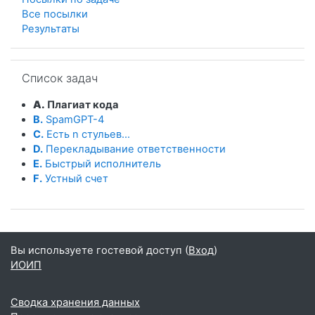
Все посылки
Результаты
Пропустить Список задач
Список задач
A.
Плагиат кода
B.
SpamGPT-4
C.
Есть n стульев...
D.
Перекладывание ответственности
E.
Быстрый исполнитель
F.
Устный счет
Вы используете гостевой доступ (
Вход
)
ИОИП
Сводка хранения данных