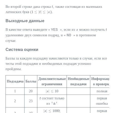
Во второй строке дана строка
, также состоящая из маленьких
t
t
1
≤
|
|
≤
|
|
латинских букв (
).
1
≤
|
t
|
≤
t
|
s
|
s
Выходные данные
YES
В качестве ответа выведите «
», если из
можно получить
s
s
t
t
NO
удалениями двух символов подряд, и «
» в противном
случае.
Система оценки
Баллы за каждую подзадачу начисляются только в случае, если все
тесты этой подзадачи и необходимых подзадач успешно
пройдены.
Дополнительные
Необходимые
Информация
Подзадача
Баллы
ограничения
подзадачи
о проверке
|
|
≤
10
1
20
полная
|
s
s
|
≤
10
состоит только
первая
t
t
2
23
'a'
из
ошибка
|
|
≤
1000
;
первая
|
s
s
|
≤
1000