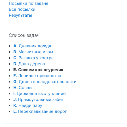
Посылки по задаче
Все посылки
Результаты
Пропустить Список задач
Список задач
A.
Дневник дождя
B.
Магнитные игры
C.
Загадка у костра
D.
Дано дерево
E.
Совсем как огуречик
F.
Ленивое призерство
G.
Длина последовательности
H.
Сосны
I.
Цирковое выступление
J.
Прямоугольный забег
K.
Найди пару
L.
Перекладывание дорог