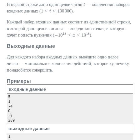
В первой строке дано одно целое число
— количество наборов
t
t
1
≤
≤
100
000
входных данных (
).
1
≤
t
≤
100
t
000
Каждый набор входных данных состоит из единственной строки,
в которой дано целое число
— координата точки, в которую
x
x
18
18
−
10
≤
≤
10
хочет попасть кузнечик (
).
−
10
18
≤
x
≤
x
10
18
Выходные данные
Для каждого набора входных данных выведите одно целое
число — минимальное количество действий, которое кузнечику
понадобится совершить.
Примеры
входные данные
5

1

-4

0

-7

239
выходные данные
1
