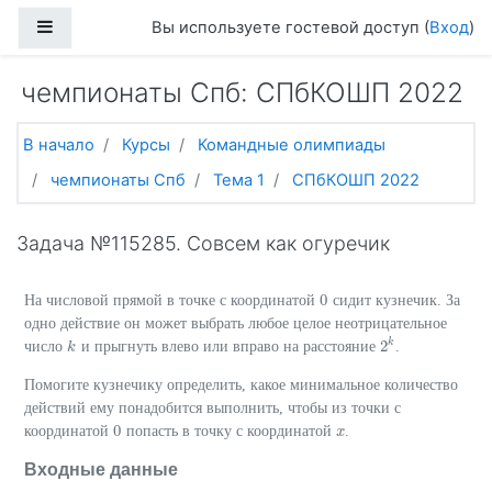
Перейти к основному содержанию
Боковая панель
Вы используете гостевой доступ (
Вход
)
чемпионаты Спб: СПбКОШП 2022
В начало
Курсы
Командные олимпиады
чемпионаты Спб
Тема 1
СПбКОШП 2022
Задача №115285. Совсем как огуречик
0
На числовой прямой в точке с координатой
сидит кузнечик. За
0
одно действие он может выбрать любое целое неотрицательное
k
2
число
и прыгнуть влево или вправо на расстояние
.
k
k
2
k
Помогите кузнечику определить, какое минимальное количество
действий ему понадобится выполнить, чтобы из точки с
0
координатой
попасть в точку с координатой
.
0
x
x
Входные данные