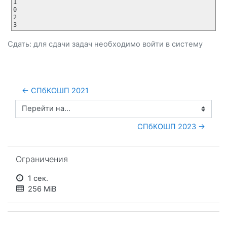
1

0

2

3
Сдать: для сдачи задач необходимо
войти
в систему
← СПбКОШП 2021
Перейти на...
СПбКОШП 2023 →
Пропустить Ограничения
Ограничения
1 сек.
256 MiB