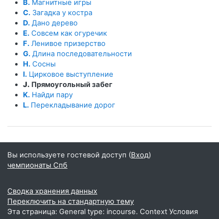
B.
Магнитные игры
C.
Загадка у костра
D.
Дано дерево
E.
Совсем как огуречик
F.
Ленивое призерство
G.
Длина последовательности
H.
Сосны
I.
Цирковое выступление
J.
Прямоугольный забег
K.
Найди пару
L.
Перекладывание дорог
Вы используете гостевой доступ (
Вход
)
чемпионаты Спб
Сводка хранения данных
Переключить на стандартную тему
Эта страница: General type: incourse. Context Условия