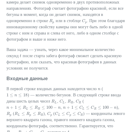
камера делает снимок одновременно в двух противоположных
направлениях. Фотограф считает фотографию красивой, если все
бегуны в момент, когда он делает снимок, находятся в
одновременно в строке
или в стоблце
. При этом благодаря
R
R
p
C
C
p
p
p
инновационному свойству камеры они могут быть либо в одной
строке с ним и справа и слева от него, либо в одном столбце с
фотографом и выше и ниже него.
Ваша задача — узнать, через какое минимальное количество
секунд
после старта забега фотограф сможет сделать красивую
t
t
фотографию, или сказать, что красивая фотография в данных
условиях не получится.
Входные данные
В первой строке входных данных находится число
(
n
n
1
≤
≤
18
) — количество бегунов. В следующей строке ввода
1
≤
n
≤
n
18
даны шесть целых чисел
,
,
,
(
R
R
L
C
C
L
R
R
R
C
C
R
L
L
R
R
+
1
≤
≤
≤
100
−
+
1
≤
≤
≤
100
−
,
),
n
n
+
1
≤
R
L
≤
R
R
R
≤
100
R
−
n
n
n
n
+
1
≤
C
L
≤
C
C
R
≤
100
C
−
n
n
L
R
L
R
≤
≤
≤
≤
(
),
(
) — координаты левого
R
R
p
R
R
L
≤
R
p
R
≤
R
R
R
C
C
p
C
C
L
≤
C
p
C
≤
C
R
C
p
L
p
R
p
L
p
R
верхнего квадрата газона, правого нижнего квадрата газона,
координаты фотографа, соответственно. Гарантируется, что