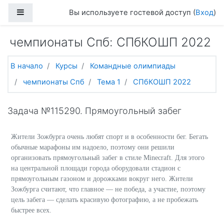
Перейти к основному содержанию
Боковая панель
Вы используете гостевой доступ (
Вход
)
чемпионаты Спб: СПбКОШП 2022
В начало
Курсы
Командные олимпиады
чемпионаты Спб
Тема 1
СПбКОШП 2022
Задача №115290. Прямоугольный забег
Жители Зожбурга очень любят спорт и в особенности бег. Бегать
обычные марафоны им надоело, поэтому они решили
организовать прямоугольный забег в стиле Minecraft. Для этого
на центральной площади города оборудовали стадион с
прямоугольным газоном и дорожками вокруг него. Жители
Зожбурга считают, что главное — не победа, а участие, поэтому
цель забега — сделать красивую фотографию, а не пробежать
быстрее всех.