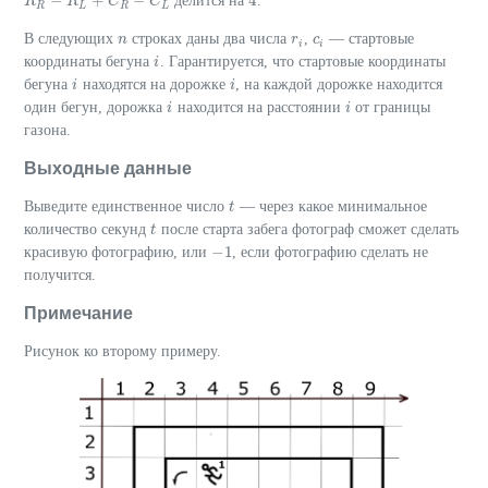
−
+
−
4
делится на
.
R
R
R
−
R
L
R
+
C
R
−
C
C
L
C
4
R
L
R
L
В следующих
строках даны два числа
,
— стартовые
n
n
r
r
i
c
c
i
i
i
координаты бегуна
. Гарантируется, что стартовые координаты
i
i
бегуна
находятся на дорожке
, на каждой дорожке находится
i
i
i
i
один бегун, дорожка
находится на расстоянии
от границы
i
i
i
i
газона.
Выходные данные
Выведите единственное число
— через какое минимальное
t
t
количество секунд
после старта забега фотограф сможет сделать
t
t
−
1
красивую фотографию, или
, если фотографию сделать не
−
1
получится.
Примечание
Рисунок ко второму примеру.