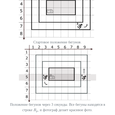
Стартовое положение бегунов.
Положение бегунов через 3 секунды. Все бегуны находятся в
строке
, и фотограф делает красивое фото.
R
R
p
p