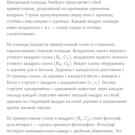
Центральная площадь Зожбурга представляет собой
прямоугольник, разделенный на одинаковые единичные
квадраты. Строки пронумерованы сверху вниз с единицы,
столбцы слева направо с единицы. Каждый квадрат площади
имеет координаты
и
— номер строки и столбца,
r
r
c
c
соответственно.
На площади находится прямоугольный газон со сторонами,
параллельными сторонам площади. Координаты левого верхнего
(
,
)
углового квадрата газона
, координаты правого нижнего
(
R
R
L
,
C
C
L
)
L
L
(
,
)
углового квадрата газона
. Вокруг газона оборудованы
(
R
R
R
,
C
C
R
)
R
R
дорожек для
бегунов. Дорожка
находится на расстоянии
n
n
n
n
i
i
i
i
от границы газона, на дорожке
находится бегун с номером
.
i
i
i
i
(
,
)
Бегун
стартует с квадрата с координатами
. Бегуны
i
i
(
r
r
i
,
c
c
i
)
i
i
стартуют одновременно с одинаковой скоростью: через каждую
секунду каждый спорстмен меняет текущий квадрат на своей
дорожке на следующий квадрат на своей дорожке в направлении
против часовой стрелки.
(
,
)
На прямоугольном газоне в квадрате
стоит фотограф,
(
R
R
p
,
C
C
p
)
p
p
цель которого — сделать красивую фотографию. Фотограф
тестирует инновационную камеру с двойным объективом. Эта