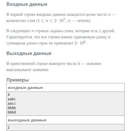
Входные данные
В первой строке входных данных находится целое число
—
n
n
⩽
⩽
5
1
2
⋅
10
количество слов (
,
— четное).
n
n
n
1
⩽
n
⩽
2
⋅
10
5
В следующих
строках заданы слова, которые есть у друзей.
n
n
Гарантируется, что все строки имеют одинаковую длину и
6
2
⋅
10
суммарная длина строк не превышает
.
2
⋅
10
6
Выходные данные
В единственной строке выведите число
— искомое
k
k
максимальное значение.
Примеры
входные данные
4

aabc

aacc

bbbb

bbbd
выходные данные
2