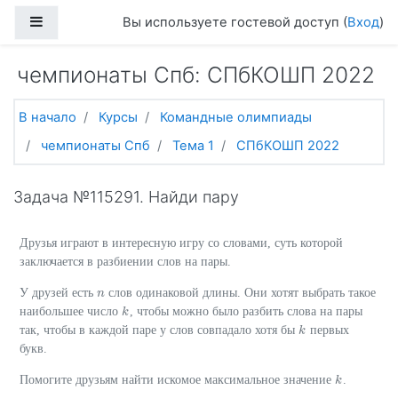
Перейти к основному содержанию
Боковая панель
Вы используете гостевой доступ (
Вход
)
чемпионаты Спб: СПбКОШП 2022
В начало
Курсы
Командные олимпиады
чемпионаты Спб
Тема 1
СПбКОШП 2022
Задача №115291. Найди пару
Друзья играют в интересную игру со словами, суть которой
заключается в разбиении слов на пары.
У друзей есть
слов одинаковой длины. Они хотят выбрать такое
n
n
наибольшее число
, чтобы можно было разбить слова на пары
k
k
так, чтобы в каждой паре у слов совпадало хотя бы
первых
k
k
букв.
Помогите друзьям найти искомое максимальное значение
.
k
k