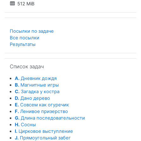
512 MiB
Посылки по задаче
Все посылки
Результаты
Пропустить Список задач
Список задач
A.
Дневник дождя
B.
Магнитные игры
C.
Загадка у костра
D.
Дано дерево
E.
Совсем как огуречик
F.
Ленивое призерство
G.
Длина последовательности
H.
Сосны
I.
Цирковое выступление
J.
Прямоугольный забег