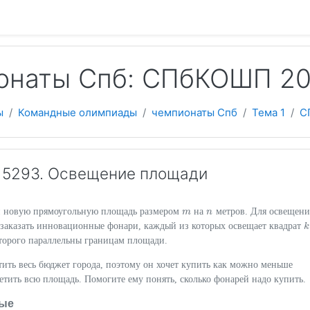
 содержанию
онаты Спб: СПбКОШП 2
ы
Командные олимпиады
чемпионаты Спб
Тема 1
С
15293. Освещение площади
и новую прямоугольную площадь размером
на
метров. Для освещени
m
m
n
n
 заказать инновационные фонари, каждый из которых освещает квадрат
k
k
оторого параллельны границам площади.
тить весь бюджет города, поэтому он хочет купить как можно меньше
етить всю площадь. Помогите ему понять, сколько фонарей надо купить.
ые