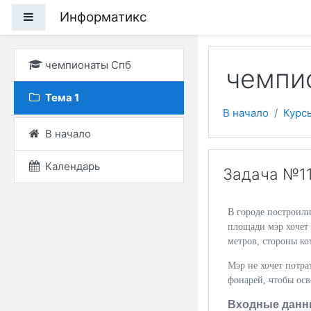
Перейти к основному
Информатикс
Боковая панель
чемпионаты Спб
чемпи
Тема 1
В начало
Курс
В начало
Календарь
Задача №1
В городе построил
площади мэр хочет
метров, стороны к
Мэр не хочет потра
фонарей, чтобы осв
Входные данн