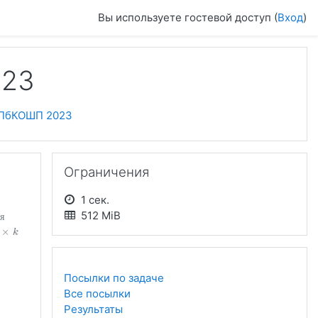
Вы используете гостевой доступ (
Вход
)
023
ПбКОШП 2023
Пропустить Ограничения
Ограничения
1 сек.
512 MiB
я
×
×
k
k
Посылки по задаче
Все посылки
Результаты