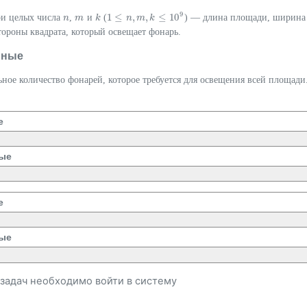
9
1
≤
,
,
≤
10
ри целых числа
,
и
(
) — длина площади, ширина
n
n
m
m
k
k
1
≤
n
,
m
n
,
k
m
≤
10
k
9
ороны квадрата, который освещает фонарь.
нные
ое количество фонарей, которое требуется для освещения всей площади
е
ые
е
ые
и задач необходимо
войти
в систему