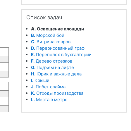
Пропустить Список задач
Список задач
A.
Освещение площади
.
B.
Морской бой
C.
Витрина ковров
D.
Перерисованный граф
E.
Переполох в бухгалтерии
F.
Дерево отрезков
G.
Подъем на лифте
H.
Юрик и важные дела
I.
Крыши
J.
Побег слайма
K.
Отходы производства
L.
Места в метро