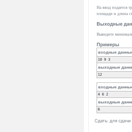
На ввод подается т
площади и длина ст
Выходные да
Выведите минимальн
Примеры
входные данны
10 9 3
выходные данн
12
входные данны
4 6 2
выходные данн
6
Сдать: для сдач