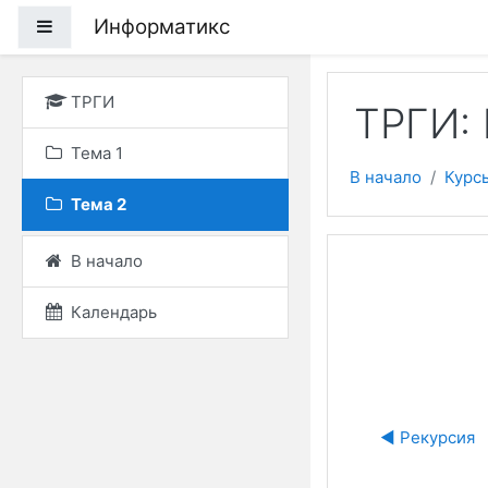
Перейти к основному
Информатикс
Боковая панель
ТРГИ
ТРГИ:
Тема 1
В начало
Курс
Тема 2
В начало
Календарь
◀︎ Рекурсия