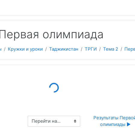
 содержанию
 Первая олимпиада
ы
Кружки и уроки
Таджикистан
ТРГИ
Тема 2
Перв
Loading...
Результаты Первой
Перейти на...
олимпиады ▶︎