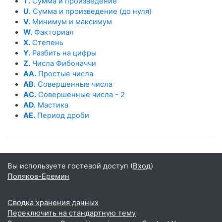
T.
Сумма и произведение
U.
Сумма и произведение (до нуля)
V.
Минимум и максимум
W.
Факториал
X.
Степень
Y.
Разбить на цифры
Z.
Числа Фибоначчи
AA.
Простые числа
AB.
Совершенные числа
AC.
Совершенные числа - 2
AD.
Мастика
AE.
Период дроби
Вы используете гостевой доступ (
Вход
)
Поляков-Еремин
Сводка хранения данных
Переключить на стандартную тему