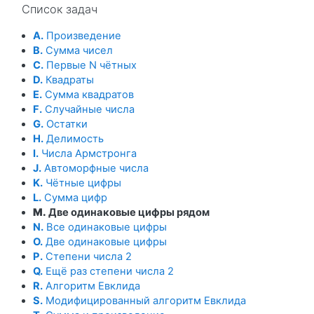
Список задач
A.
Произведение
B.
Сумма чисел
C.
Первые N чётных
D.
Квадраты
E.
Сумма квадратов
F.
Случайные числа
G.
Остатки
H.
Делимость
I.
Числа Армстронга
J.
Автоморфные числа
K.
Чётные цифры
L.
Сумма цифр
M.
Две одинаковые цифры рядом
N.
Все одинаковые цифры
O.
Две одинаковые цифры
P.
Степени числа 2
Q.
Ещё раз степени числа 2
R.
Алгоритм Евклида
S.
Модифицированный алгоритм Евклида