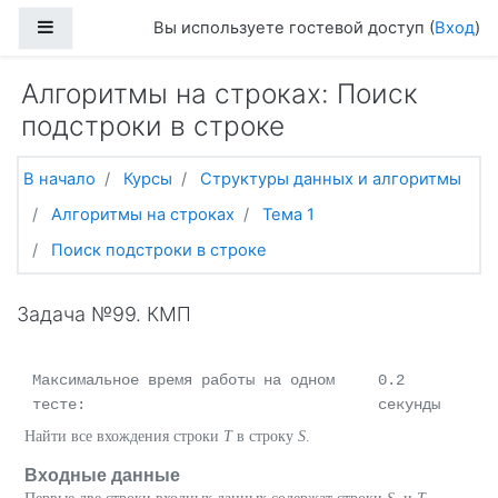
Перейти к основному содержанию
Боковая панель
Вы используете гостевой доступ (
Вход
)
Алгоритмы на строках: Поиск
подстроки в строке
В начало
Курсы
Структуры данных и алгоритмы
Алгоритмы на строках
Тема 1
Поиск подстроки в строке
Задача №99. КМП
Максимальное время работы на одном
0.2
тесте:
секунды
Найти все вхождения строки
T
в строку
S
.
Входные данные