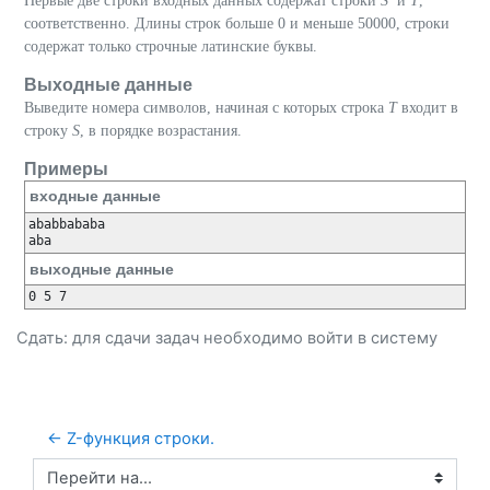
Первые две строки входных данных содержат строки
S
и
T
,
соответственно. Длины строк больше 0 и меньше 50000, строки
содержат только строчные латинские буквы.
Выходные данные
Выведите номера символов, начиная с которых строка
T
входит в
строку
S
, в порядке возрастания.
Примеры
входные данные
ababbababa

выходные данные
Сдать: для сдачи задач необходимо
войти
в систему
← Z-функция строки.
Перейти на...