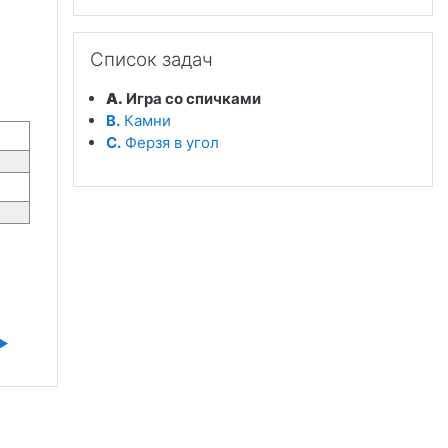
Пропустить Список задач
Список задач
A.
Игра со спичками
B.
Камни
C.
Ферзя в угол
▶︎