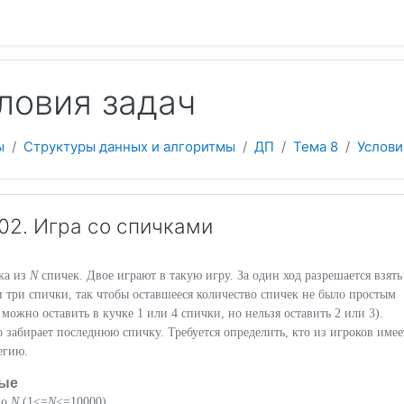
 содержанию
ловия задач
ы
Структуры данных и алгоритмы
ДП
Тема 8
Услови
2. Игра со спичками
ка из
N
спичек. Двое играют в такую игру. За один ход разрешается взять
и три спички, так чтобы оставшееся количество спичек не было простым
можно оставить в кучке 1 или 4 спички, но нельзя оставить 2 или 3).
о забирает последнюю спичку. Требуется определить, кто из игроков имее
егию.
ые
ло
N
(1<=
N
<=10000).