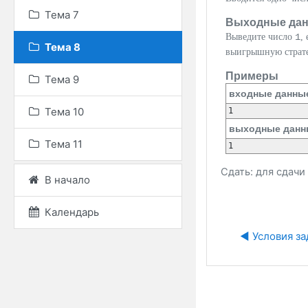
Тема 7
Выходные да
Выведите число
1
,
Тема 8
выигрышную страте
Примеры
Тема 9
входные данны
Тема 10
1
выходные данн
Тема 11
1
Сдать: для сдач
В начало
Календарь
◀︎ Условия з