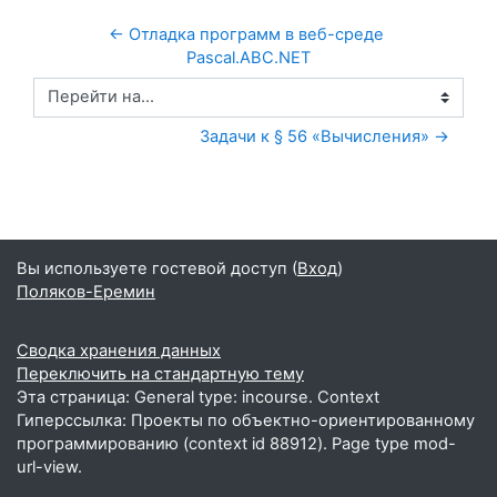
← Отладка программ в веб-среде 
Pascal.ABC.NET
Перейти на...
Задачи к § 56 «Вычисления» →
Вы используете гостевой доступ (
Вход
)
Поляков-Еремин
Сводка хранения данных
Переключить на стандартную тему
Эта страница: General type: incourse. Context
Гиперссылка: Проекты по объектно-ориентированному
программированию (context id 88912). Page type mod-
url-view.