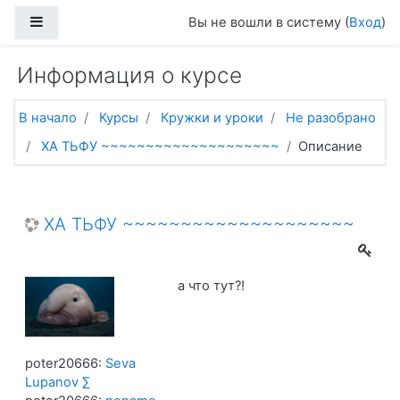
Перейти к основному содержанию
Боковая панель
Вы не вошли в систему (
Вход
)
Информация о курсе
В начало
Курсы
Кружки и уроки
Не разобрано
ХА ТЬФУ ~~~~~~~~~~~~~~~~~~~~
Описание
ХА ТЬФУ ~~~~~~~~~~~~~~~~~~~~
а что тут?!
poter20666:
Seva
Lupanov ∑