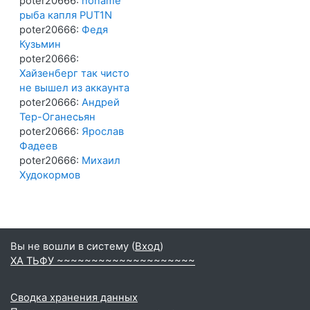
poter20666:
noname
рыба капля PUT1N
poter20666:
Федя
Кузьмин
poter20666:
Хайзенберг так чисто
не вышел из аккаунта
poter20666:
Андрей
Тер-Оганесьян
poter20666:
Ярослав
Фадеев
poter20666:
Михаил
Худокормов
Вы не вошли в систему (
Вход
)
ХА ТЬФУ ~~~~~~~~~~~~~~~~~~~~
Сводка хранения данных