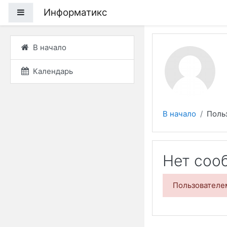
Перейти к основному
Информатикс
Боковая панель
В начало
Календарь
В начало
Поль
Нет соо
Пользователем