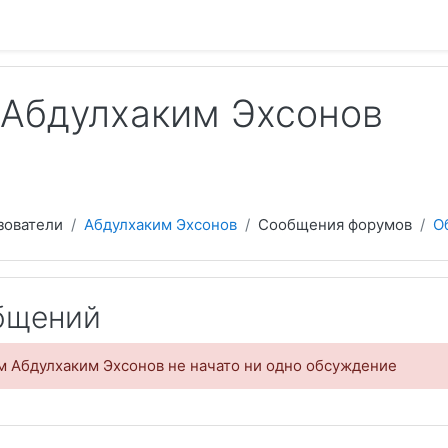
 содержанию
Абдулхаким Эхсонов
зователи
Абдулхаким Эхсонов
Сообщения форумов
О
бщений
м Абдулхаким Эхсонов не начато ни одно обсуждение