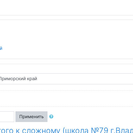
й
Применить
ого к сложному (школа №79 г.Вла