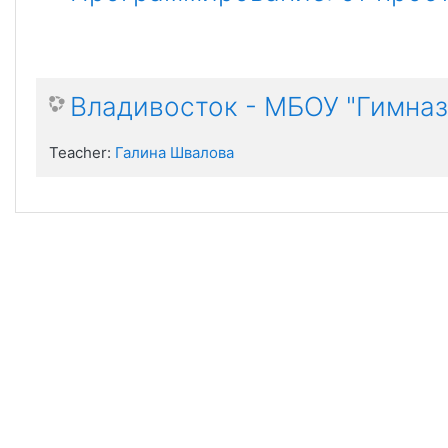
Владивосток - МБОУ "Гимна
Teacher:
Галина Швалова