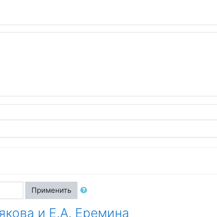
Применить
якова и Е.А. Еремина