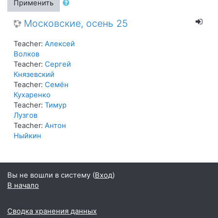
Применить
Московские, осень 25
Teacher:
Алексей
Волков
Teacher:
Сергей
Князевский
Teacher:
Семён
Кухаренко
Teacher:
Тимур
Лузгов
Teacher:
Антон
Ныйкин
Вы не вошли в систему (
Вход
)
В начало
Сводка хранения данных