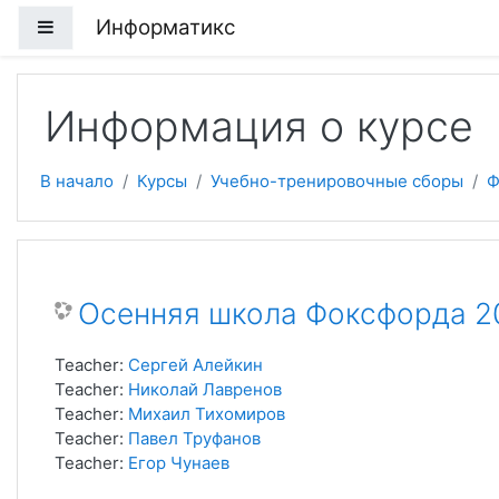
Перейти к основному содержанию
Информатикс
Боковая панель
Информация о курсе
В начало
Курсы
Учебно-тренировочные сборы
Ф
Осенняя школа Фоксфорда 2
Teacher:
Сергей Алейкин
Teacher:
Николай Лавренов
Teacher:
Михаил Тихомиров
Teacher:
Павел Труфанов
Teacher:
Егор Чунаев