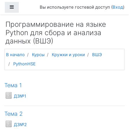
Перейти к основному содержанию
Боковая панель
Вы используете гостевой доступ (
Вход
)
Программирование на языке
Python для сбора и анализа
данных (ВШЭ)
В начало
Курсы
Кружки и уроки
ВШЭ
PythonHSE
Тематический план
Тема 1
Условия задач
ДЗ№1
Тема 2
Условия задач
ДЗ№2