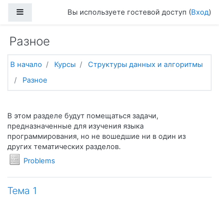
Перейти к основному содержанию
Боковая панель
Вы используете гостевой доступ (
Вход
)
Разное
В начало
Курсы
Структуры данных и алгоритмы
Разное
Тематический план
Общее
В этом разделе будут помещаться задачи,
предназначенные для изучения языка
программирования, но не вошедшие ни в один из
других тематических разделов.
Условия задач
Problems
Тема 1