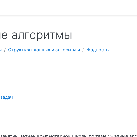
 содержанию
е алгоритмы
ы
Структуры данных и алгоритмы
Жадность
еский план
 задач
 занятий Летней Компьютерной Школы по теме "Жадные ал