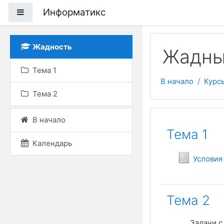
Перейти к основному
Информатикс
Боковая панель
Жадность
Жадны
Тема 1
В начало
Курс
Тема 2
В начало
Тематич
Тема 1
Календарь
Условия
Тема 2
Задачи с